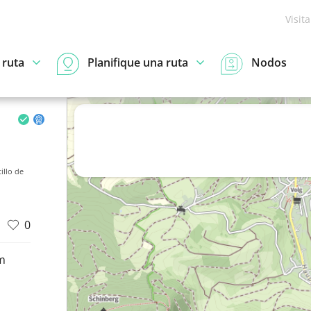
Visit
 ruta
Planifique una ruta
Nodos
illo de
0
m
d