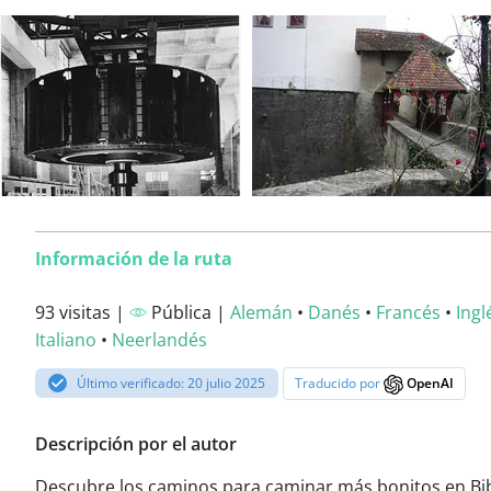
Información de la ruta
93 visitas |
Pública |
Alemán
•
Danés
•
Francés
•
Ingl
Italiano
•
Neerlandés
Último verificado: 20 julio 2025
Traducido por
OpenAI
Descripción por el autor
Descubre los caminos para caminar más bonitos en Bib