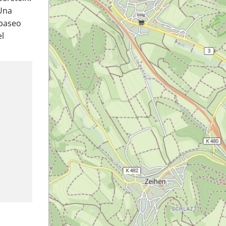
 Una
 paseo
el