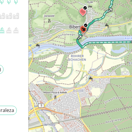
)
raleza