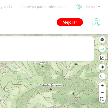
a guiada
RouteYou para profesionales
Idioma
Mejorar