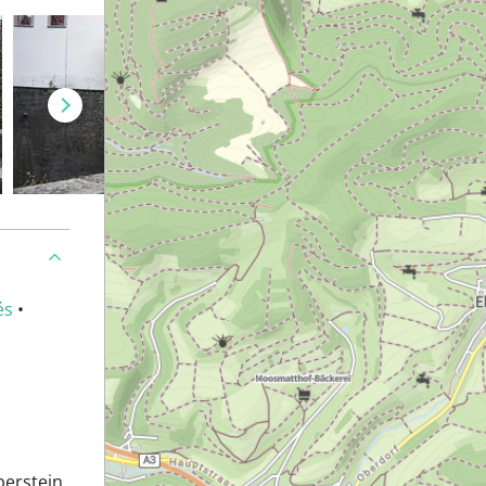
és
•
erstein.