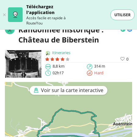
Téléchargez
l'application
UTILISER
Accès facile et rapide à
RouteYou
Randonnée historique :
Château de Biberstein
Itineraries
0
8,8 km
314 m
02h17
Hard
Voir sur la carte interactive