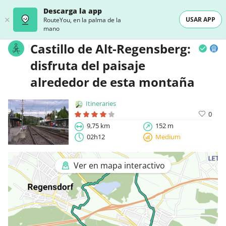
Descarga la app
USAR APP
RouteYou, en la palma de la
mano
Castillo de Alt-Regensberg:
disfruta del paisaje
alrededor de esta montaña
Itineraries
0
9,75 km
152 m
02h12
Medium
Ver en mapa interactivo