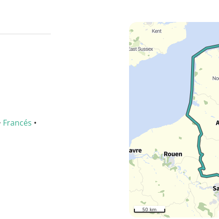
•
Francés
•
50 km