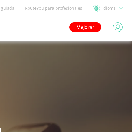
a guiada
RouteYou para profesionales
Idioma
Mejorar
e