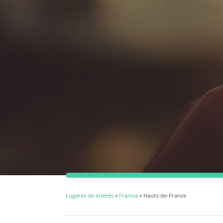
Lugares de interés
»
Francia
» Hauts-de-France