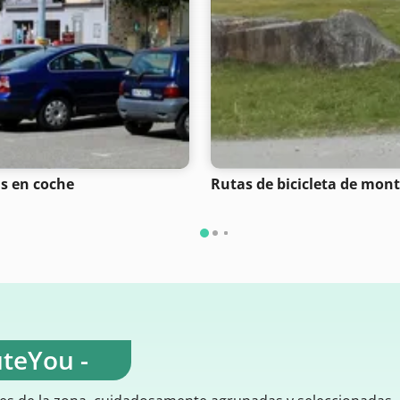
s en coche
Rutas de bicicleta de mon
uteYou -