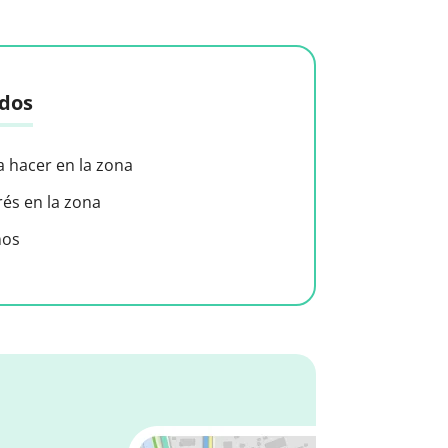
idos
a hacer en la zona
rés en la zona
nos