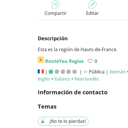
Compartir
Editar
Descripción
Esta es la región de Hauts-de-France.
RouteYou Regios
0
|
|
Pública |
Alemán
Inglés
•
Italiano
•
Neerlandés
Información de contacto
Temas
¡No te lo pierdas!