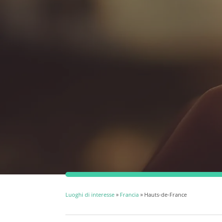
Luoghi di interesse
»
Francia
» Hauts-de-France