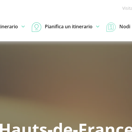
Visit
tinerario
Pianifica un itinerario
Nodi
Hauts-de-Franc