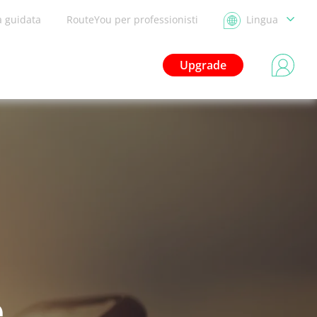
a guidata
RouteYou per professionisti
Lingua
Upgrade
e