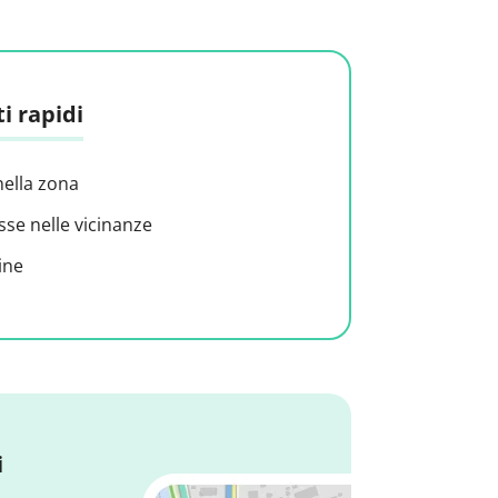
i rapidi
nella zona
sse nelle vicinanze
ine
i