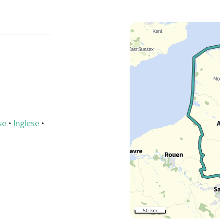
se
•
Inglese
•
50 km