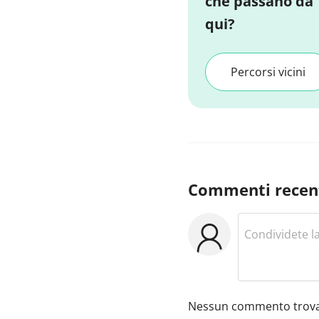
che passano da
qui?
Percorsi vicini
Commenti recen
Nessun commento trova