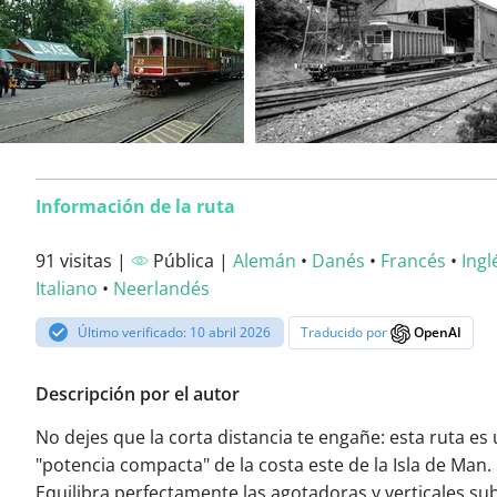
Información de la ruta
91 visitas |
Pública |
Alemán
•
Danés
•
Francés
•
Ingl
Italiano
•
Neerlandés
Último verificado: 10 abril 2026
Traducido por
OpenAI
Descripción por el autor
No dejes que la corta distancia te engañe: esta ruta es
"potencia compacta" de la costa este de la Isla de Man.
Equilibra perfectamente las agotadoras y verticales su