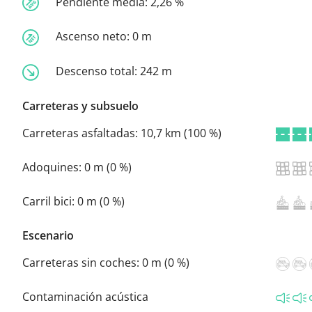
Pendiente media:
2,26 %
Ascenso neto:
0 m
Descenso total:
242 m
Carreteras y subsuelo
Carreteras asfaltadas:
10,7 km (100 %)
Adoquines:
0 m (0 %)
Carril bici:
0 m (0 %)
Escenario
Carreteras sin coches:
0 m (0 %)
Contaminación acústica