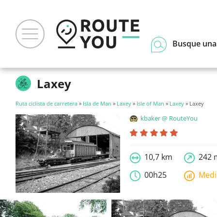
Busque una
Laxey
Ruta ciclista de carretera
»
Isla de Man
»
Laxey
»
Isle of Man
»
Laxey
» Laxey
kbaker @ RouteYou
10,7 km
242 
00h25
Med