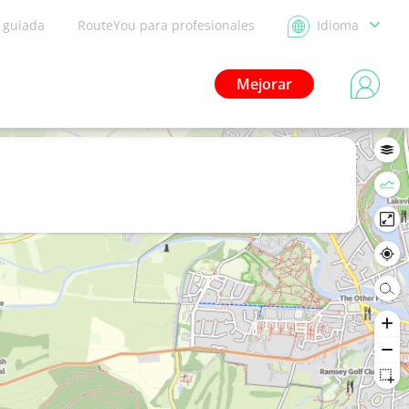
a guiada
RouteYou para profesionales
Idioma
Mejorar