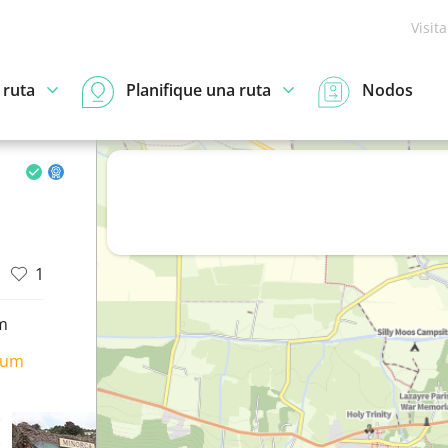
Visit
 ruta
Planifique una ruta
Nodos
1
m
ium