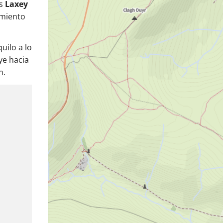
as
Laxey
amiento
uilo a lo
uye hacia
n.