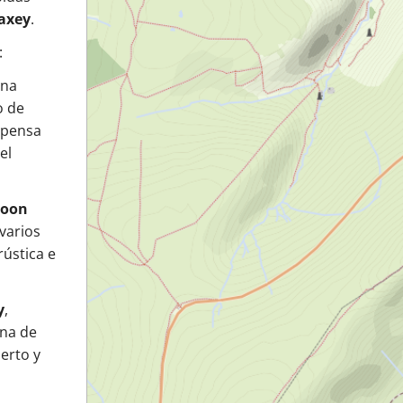
axey
.
:
una
o de
mpensa
el
hoon
varios
rústica e
y
,
ona de
erto y