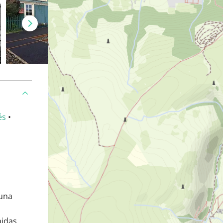
és
•
 una
bidas