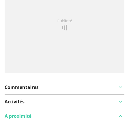
Vous avez remarqué quelque chose sur cet itinéraire ?
Publicité
Ajouter rapport
Commentaires
Activités
A proximité