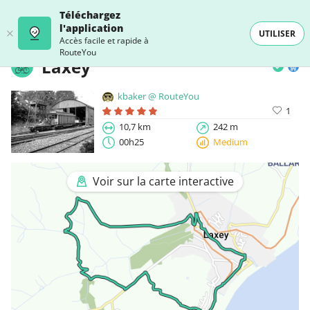
Téléchargez
l'application
UTILISER
Accès facile et rapide à
RouteYou
Laxey
kbaker @ RouteYou
1
10,7 km
242 m
00h25
Medium
Voir sur la carte interactive