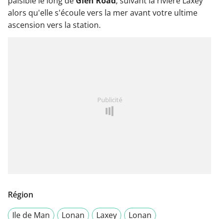
paisible le long de
Glen Road
, suivant la rivière Laxey
alors qu'elle s'écoule vers la mer avant votre ultime
ascension vers la station.
Publicité
Région
Ile de Man
Lonan
Laxey
Lonan