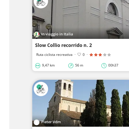
In viaggio in Italia
Slow Collio recorrido n. 2
Ruta ciclista recreativa
·
0
·
9,47 km
56 m
00h37
Pieter Vdm