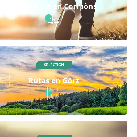
Rutas a pie en Cormòns
- SELECTION -
Rutas en Görz