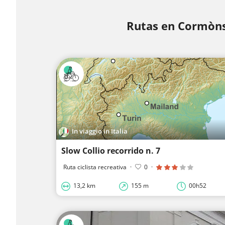
Rutas en Cormòn
In viaggio in Italia
Slow Collio recorrido n. 7
Ruta ciclista recreativa
·
0
·
13,2 km
155 m
00h52