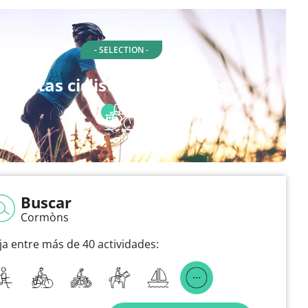
- SELECTION -
Rutas ciclista en Cormòns
Buscar
Cormòns
ija entre más de 40 actividades: