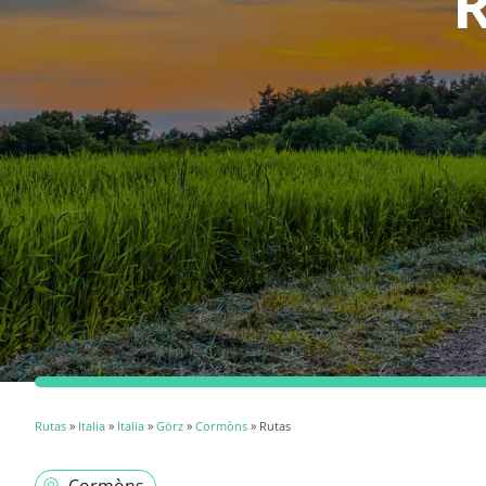
Rutas
»
Italia
»
Italia
»
Görz
»
Cormòns
» Rutas