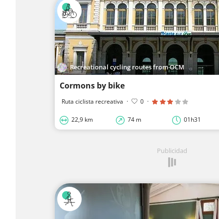
Recreational cycling routes from OCM
Cormons by bike
Ruta ciclista recreativa
·
0
·
22,9 km
74 m
01h31
Publicidad