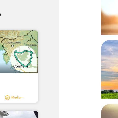
s
Medium