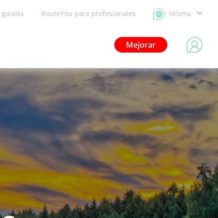
a guiada
RouteYou para profesionales
Idioma
Mejorar