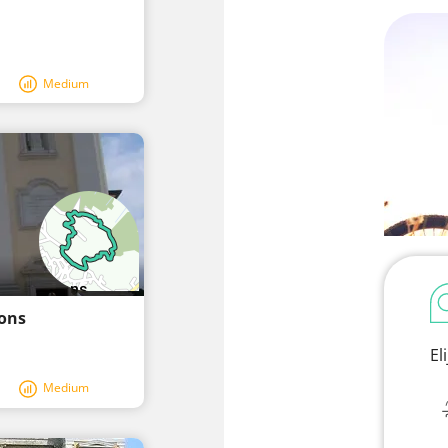
Medium
mons
El
Medium