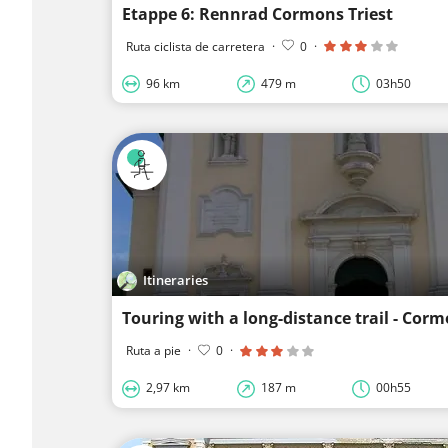
Etappe 6: Rennrad Cormons Triest
Ruta ciclista de carretera
·
0
·
96 km
479 m
03h50
Itineraries
Touring with a long-distance trail - Cor
Ruta a pie
·
0
·
2,97 km
187 m
00h55