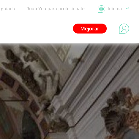
a guiada
RouteYou para profesionales
Idioma
Mejorar