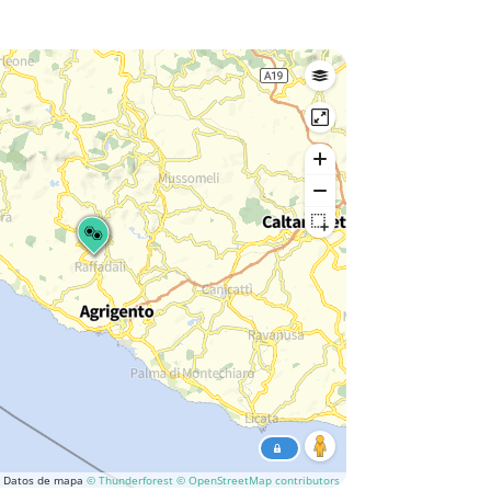
Datos de mapa
© Thunderforest
© OpenStreetMap contributors