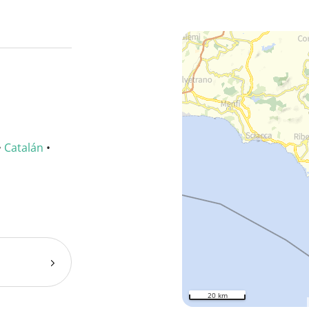
•
Catalán
•
20 km