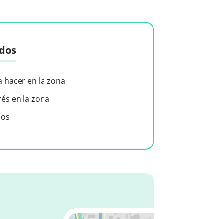
idos
a hacer en la zona
rés en la zona
nos