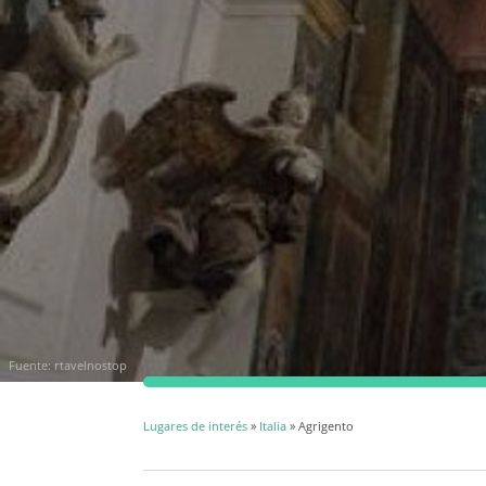
Fuente:
rtavelnostop
Lugares de interés
»
Italia
» Agrigento