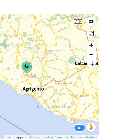
Dati mappa
© Thunderforest
© OpenStreetMap contributors