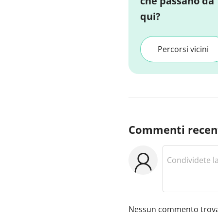
che passano da
qui?
Percorsi vicini
Commenti recen
Nessun commento trova