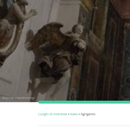
Risorsa:
rtavelnostop
Luoghi di interesse
»
Italia
» Agrigento