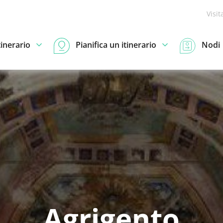
Visit
tinerario
Pianifica un itinerario
Nodi
Agrigento