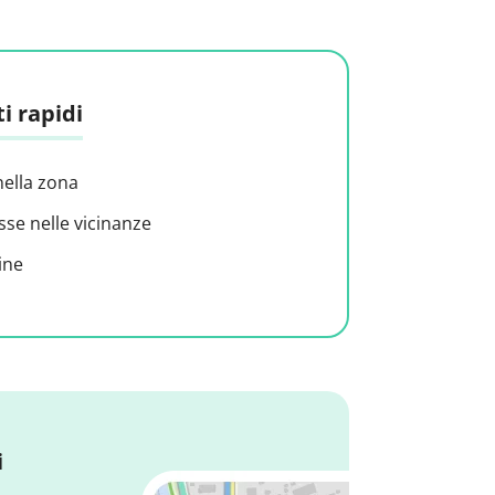
i rapidi
nella zona
sse nelle vicinanze
ine
i