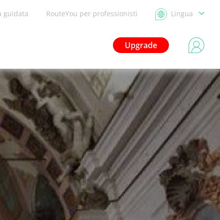
a guidata
RouteYou per professionisti
Lingua
Upgrade