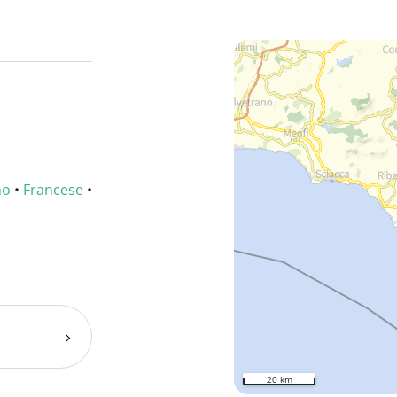
no
•
Francese
•
20 km