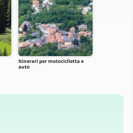
Itinerari per motociclietta e
Itinerari per 
auto