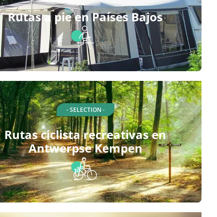
Rutas a pie en Países Bajos
- SELECTION -
Rutas ciclista recreativas en
Antwerpse Kempen