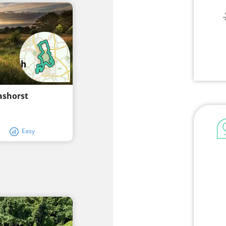
ashorst
Easy