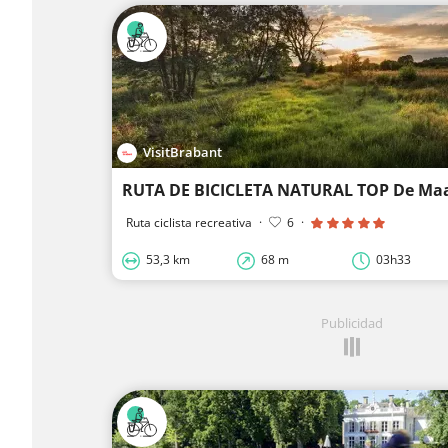
VisitBrabant
RUTA DE BICICLETA NATURAL TOP De Ma
Ruta ciclista recreativa
·
6
·
53,3 km
68 m
03h33
Publicidad