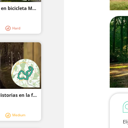
Ruta en bicicleta - Limburg del Sur - Ruta en bicicleta Mergelland Ruta en bicicleta sur
Hard
Ruta de contrabando De Groote Heide| Historias en la frontera
Medium
El