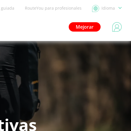
a guiada
RouteYou para profesionales
Idioma
Mejorar
tivas