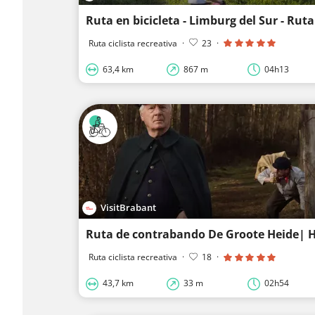
Ruta ciclista recreativa
·
23
·
63,4 km
867 m
04h13
VisitBrabant
Ruta ciclista recreativa
·
18
·
43,7 km
33 m
02h54