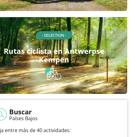
- SELECTION -
Rutas ciclista en Antwerpse
Kempen
Buscar
Países Bajos
ija entre más de 40 actividades: