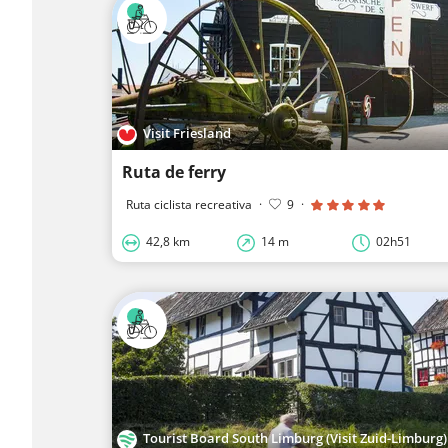
Visit Friesland
Ruta de ferry
Ruta ciclista recreativa
·
9
·
42,8 km
14 m
02h51
Tourist Board South Limburg (Visit Zuid-Limburg)