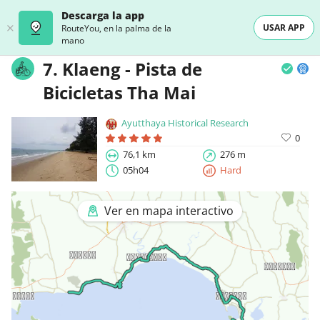
Descarga la app
USAR APP
RouteYou, en la palma de la
mano
7. Klaeng - Pista de
Bicicletas Tha Mai
Ayutthaya Historical Research
0
76,1 km
276 m
05h04
Hard
Ver en mapa interactivo