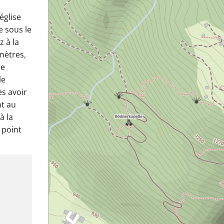
église
e sous le
z à la
mètres,
le
le
ès avoir
nt au
à la
 point