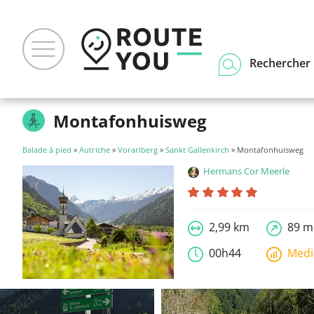
Rechercher u
Montafonhuisweg
Balade à pied
»
Autriche
»
Vorarlberg
»
Sankt Gallenkirch
» Montafonhuisweg
Hermans Cor Meerle
2,99 km
89 m
00h44
Med