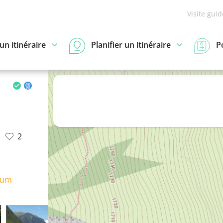
Visite gui
n itinéraire
Planifier un itinéraire
P
2
ium