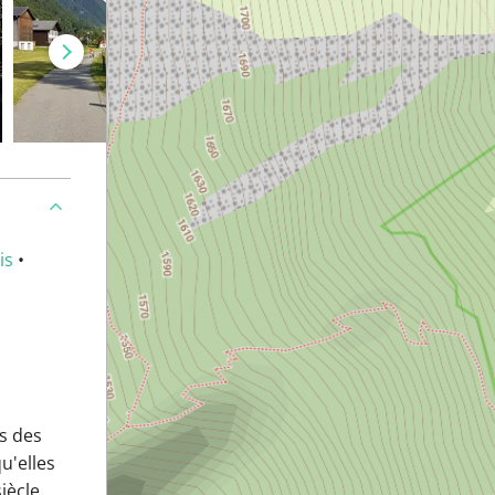
is
•
s des
u'elles
iècle.