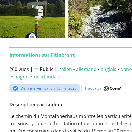
Informations sur l'itinéraire
260 vues |
Public |
Italien
•
allemand
•
anglais
•
dano
espagnol
•
néerlandais
Dernière vérification: 13 mai 2025
Traduit par
OpenAI
Description par l'auteur
Le chemin du Montafonerhaus montre les particularité
maisons typiques d'habitation et de commerce, telles q
ont été construites dans la vallée du 15ème au 20ème s