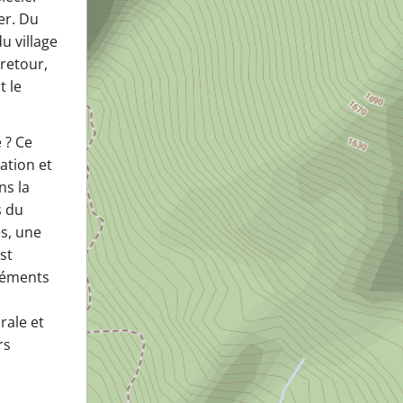
er. Du
u village
 retour,
t le
 ? Ce
ation et
ns la
s du
es, une
st
éléments
rale et
rs