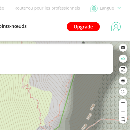
dée
RouteYou pour les professionnels
Langue
oints-nœuds
Upgrade