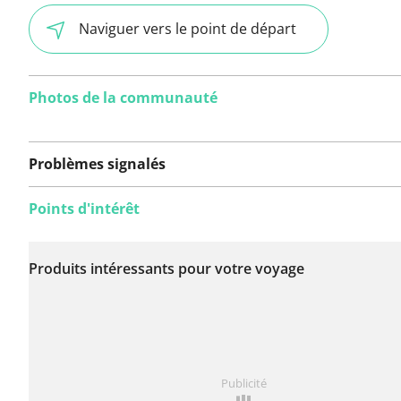
Naviguer vers le point de départ
Photos de la communauté
Problèmes signalés
Points d'intérêt
Aucun problème n'a
encore été signalé sur
Produits intéressants pour votre voyage
cet itinéraire.
Vous avez remarqué quelque chose sur cet itinéraire ?
Publicité
rapport