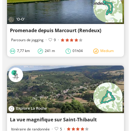
'O-O'
Promenade depuis Marcourt (Rendeux)
Parcours de jogging
·
9
·
7,77 km
241 m
01h04
Medium
Explore La Roche
La vue magnifique sur Saint-Thibault
Itinéraire de randonnée
·
5
·