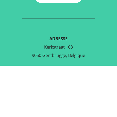
ADRESSE
Kerkstraat 108
9050 Gentbrugge, Belgique
TÉLÉCHARGER L'APPLICATION
GRATUITE