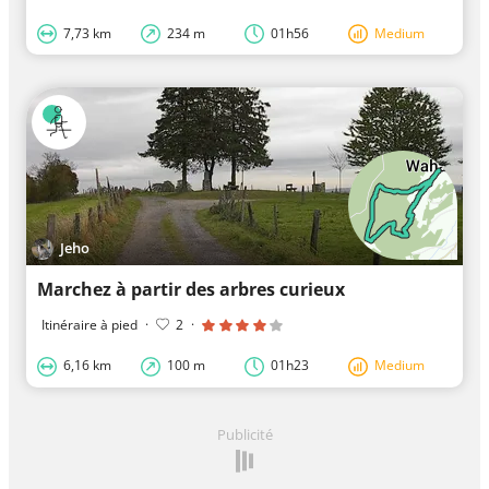
7,73 km
234 m
01h56
Medium
Jeho
Marchez à partir des arbres curieux
Itinéraire à pied
·
2
·
6,16 km
100 m
01h23
Medium
Publicité