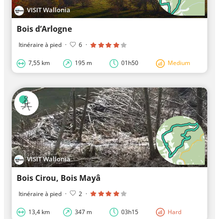
VISIT Wallonia
Bois d’Arlogne
Itinéraire à pied
·
6
·
7,55 km
195 m
01h50
Medium
VISIT Wallonia
Bois Cirou, Bois Mayâ
Itinéraire à pied
·
2
·
13,4 km
347 m
03h15
Hard