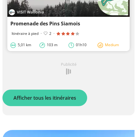
VISIT Wallonia
Promenade des Pins Siamois
Itinéraire à pied
·
2
·
5,01 km
103 m
01h10
Medium
Publicité
Afficher tous les itinéraires