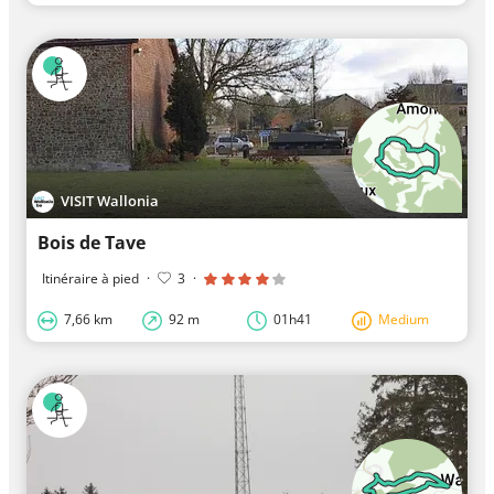
VISIT Wallonia
Bois de Tave
Itinéraire à pied
·
3
·
7,66 km
92 m
01h41
Medium