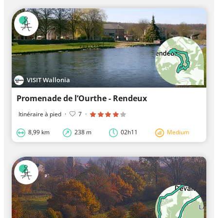
VISIT Wallonia
Promenade de l’Ourthe - Rendeux
Itinéraire à pied
·
7
·
8,99 km
238 m
02h11
Medium