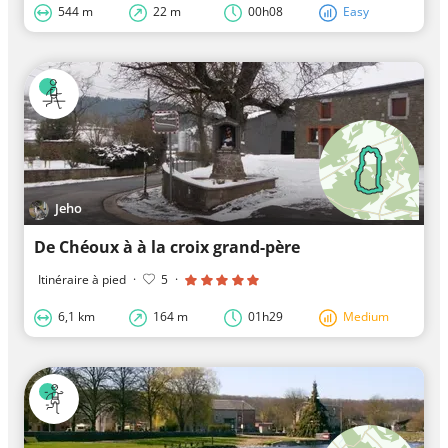
544 m
22 m
00h08
Easy
Jeho
De Chéoux à à la croix grand-père
Itinéraire à pied
·
5
·
6,1 km
164 m
01h29
Medium