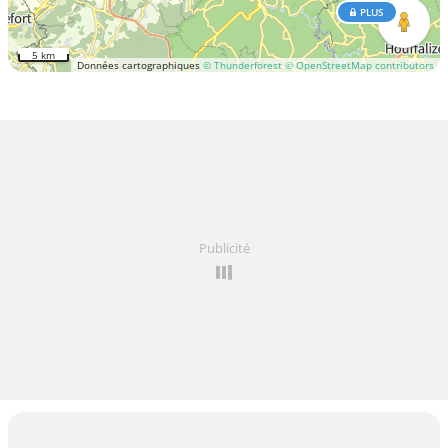
PLUS
5 km
Données cartographiques
© Thunderforest
© OpenStreetMap contributors
Publicité