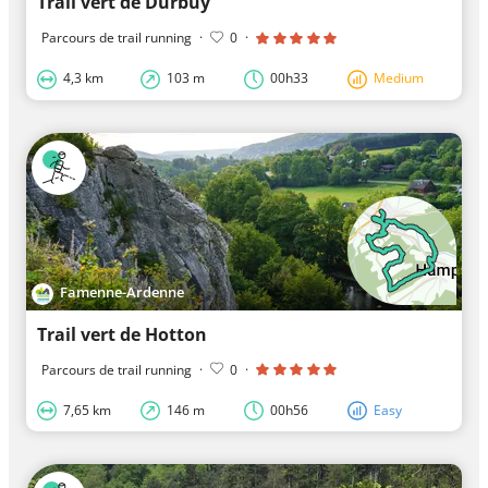
Trail vert de Durbuy
Parcours de trail running
·
0
·
4,3 km
103 m
00h33
Medium
Famenne-Ardenne
Trail vert de Hotton
Parcours de trail running
·
0
·
7,65 km
146 m
00h56
Easy