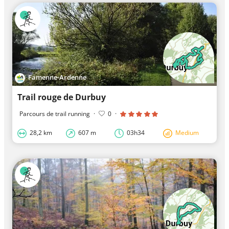
Famenne-Ardenne
Trail rouge de Durbuy
Parcours de trail running
·
0
·
28,2 km
607 m
03h34
Medium