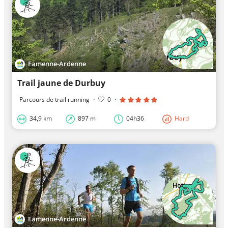
Famenne-Ardenne
Trail jaune de Durbuy
Parcours de trail running
·
0
·
34,9 km
897 m
04h36
Hard
Famenne-Ardenne