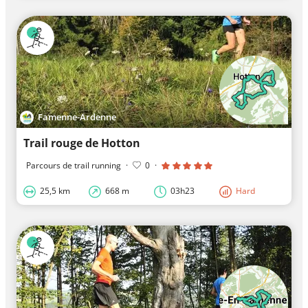
Famenne-Ardenne
Trail rouge de Hotton
Parcours de trail running
·
0
·
25,5 km
668 m
03h23
Hard