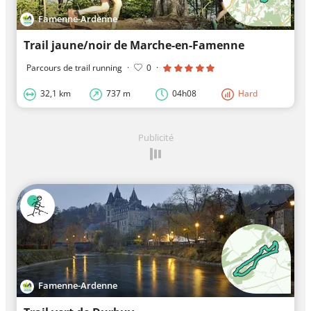
Famenne-Ardenne
Trail jaune/noir de Marche-en-Famenne
Parcours de trail running
·
0
·
32,1 km
737 m
04h08
Hard
Publicité
Famenne-Ardenne