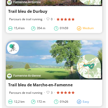
Famenne-Ardenne
Trail bleu de Durbuy
Parcours de trail running
·
0
·
15,4 km
354 m
01h59
Medium
Famenne-Ardenne
Trail bleu de Marche-en-Famenne
Parcours de trail running
·
3
·
12,2 km
172 m
01h26
Easy