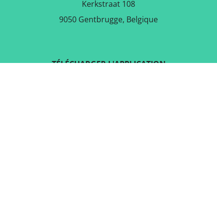
Kerkstraat 108
9050 Gentbrugge, Belgique
TÉLÉCHARGER L'APPLICATION
GRATUITE
SUIVEZ-NOUS SUR