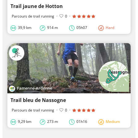
Trail jaune de Hotton
Parcours de trail running
·
0
·
39,9 km
914 m
05h07
Hard
Famenne-Ardenne
Trail bleu de Nassogne
Parcours de trail running
·
0
·
9,29 km
273 m
01h16
Medium