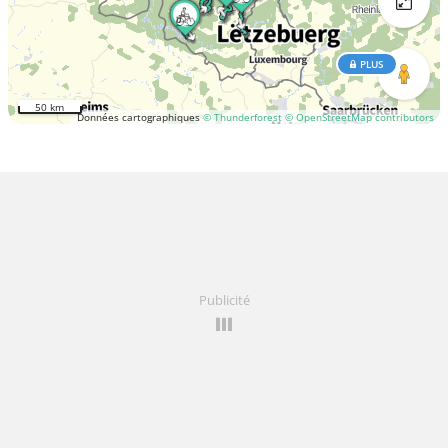
PLUS
50 km
Données cartographiques
© Thunderforest
© OpenStreetMap contributors
Publicité