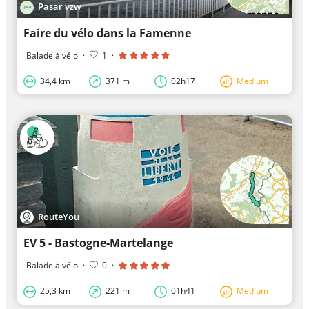
Pasar vzw
Faire du vélo dans la Famenne
Balade à vélo
·
1
·
34,4 km
371 m
02h17
Medium
RouteYou
EV 5 - Bastogne-Martelange
Balade à vélo
·
0
·
25,3 km
221 m
01h41
Medium