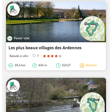
Pasar vzw
Les plus beaux villages des Ardennes
Balade à vélo
·
7
·
39,4 km
434 m
02h37
Medium