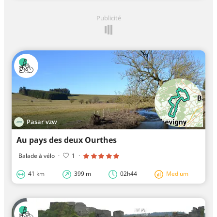
Publicité
Pasar vzw
Au pays des deux Ourthes
Balade à vélo
·
1
·
41 km
399 m
02h44
Medium