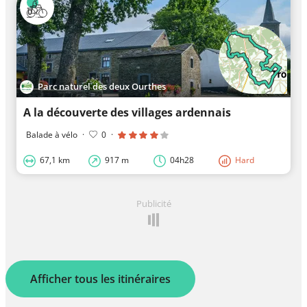
Parc naturel des deux Ourthes
A la découverte des villages ardennais
Balade à vélo
·
0
·
67,1 km
917 m
04h28
Hard
Publicité
Afficher tous les itinéraires