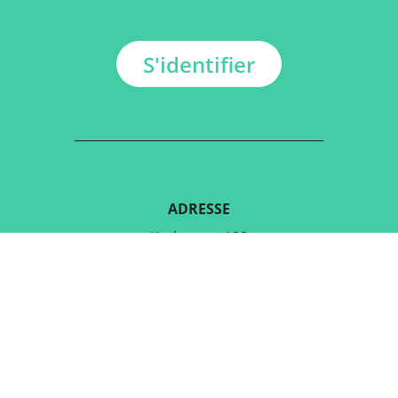
S'identifier
ADRESSE
Kerkstraat 108
9050 Gentbrugge, Belgique
TÉLÉCHARGER L'APPLICATION
GRATUITE