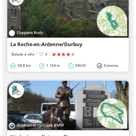
Coppens Rudy
La Roche-en-Ardenne/Durbuy
Balade à vélo
·
4
·
68,8 km
1 164 m
04h35
Extreme
Itinéraires cyclistes BMW