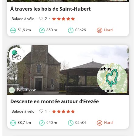
À travers les bois de Saint-Hubert
Balade à vélo
·
2
·
51,6 km
850 m
03h26
Hard
Pasar vzw
Descente en montée autour d’Erezée
Balade à vélo
·
1
·
38,7 km
640 m
02h34
Hard