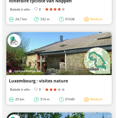
Itinéraire cycliste van Noppen
Balade à vélo
·
0
·
24,7 km
332 m
01h38
Medium
natuurhuisje.be
Luxembourg : visites nature
Balade à vélo
·
0
·
25 km
514 m
01h40
Medium