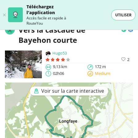
Téléchargez
l'application
UTILISER
Accès facile et rapide à
RouteYou
Vers la cascade de
Bayehon courte
Hugo53
2
9,13 km
172 m
02h06
Medium
Voir sur la carte interactive