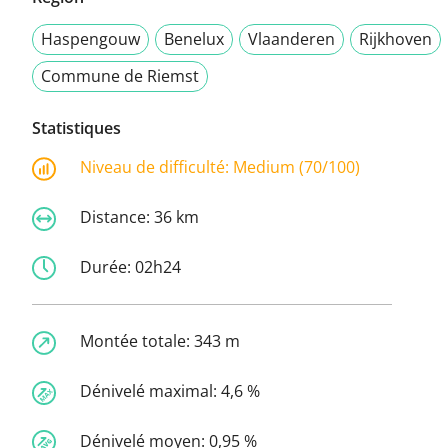
Haspengouw
Benelux
Vlaanderen
Rijkhoven
Commune de Riemst
Statistiques
Niveau de difficulté:
Medium (70/100)
Distance:
36 km
Durée:
02h24
Montée totale:
343 m
Dénivelé maximal:
4,6 %
Dénivelé moyen:
0,95 %