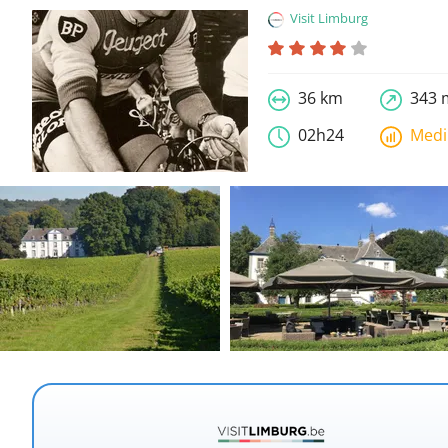
Visit Limburg
36 km
343 
02h24
Med