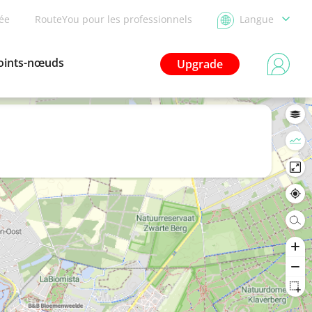
dée
RouteYou pour les professionnels
Langue
oints-nœuds
Upgrade