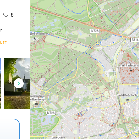
8
m
ium