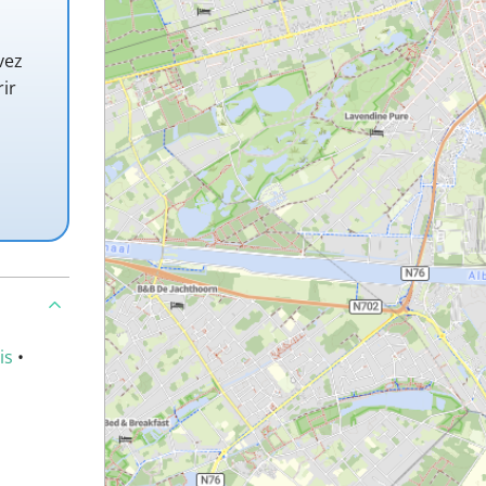
vez
rir
is
•