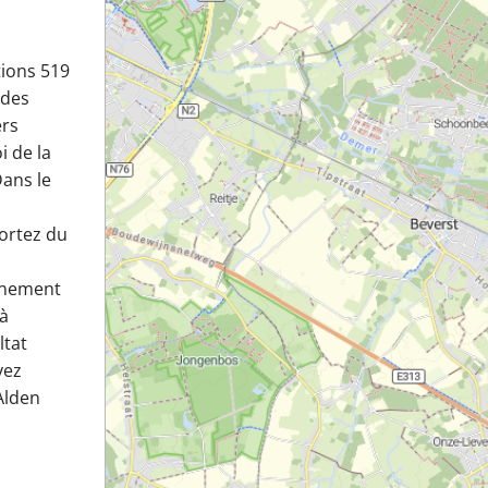
tions 519
 des
ers
i de la
Dans le
ortez du
ainement
à
ltat
vez
 Alden