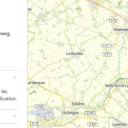
eweg,
 les
lication.