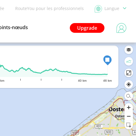
dée
RouteYou pour les professionnels
Langue
oints-nœuds
Upgrade
 km
40 km
46 km