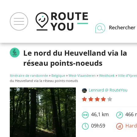
Rechercher u
Le nord du Heuvelland via la
réseau points-noeuds
Itinéraire de randonnée
»
Belgique
»
West-Vlaanderen
»
Westhoek
»
Ville d'Ypre
du Heuvelland via la réseau points-noeuds
Lennard @ RouteYou
46,1 km
466 
09h59
Har