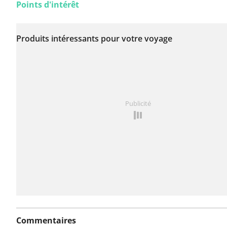
Points d'intérêt
Aucun problème n'a
encore été signalé sur
Produits intéressants pour votre voyage
cet itinéraire.
Vous avez remarqué quelque chose sur cet itinéraire ?
Publicité
rapport
Commentaires