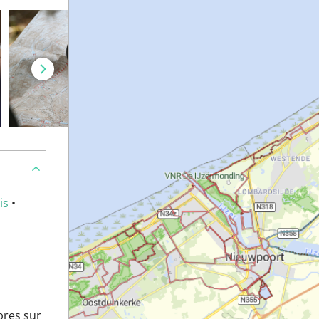
is
•
pres sur