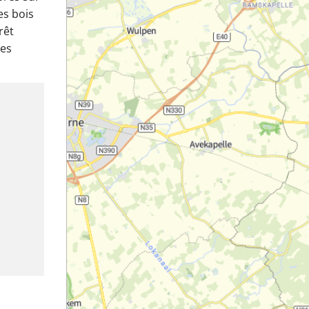
es bois
rêt
les