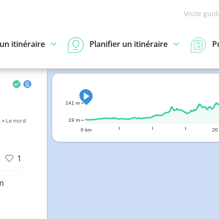
Visite gui
n itinéraire
Planifier un itinéraire
P
141 m
s
» Le nord
19 m
0 km
20
1
m
d