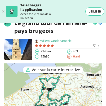
Téléchargez
l'application
UTILISER
Accès facile et rapide à
RouteYou
Le grand tour de l'arrière-
pays brugeois
Willem Vandenameele
8
234 km
453 m
15h36
Hard
Voir sur la carte interactive