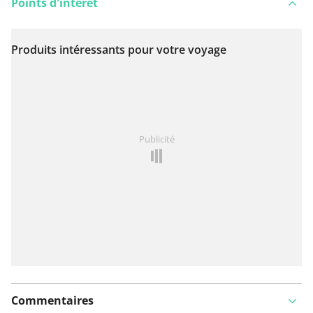
Points d'intérêt
Produits intéressants pour votre voyage
Voir sur la carte
Vous avez remarqué quelque chose sur cet itinéraire ?
Publicité
Ajouter rapport
Commentaires