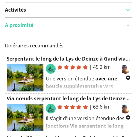
Activités
A proximité
Itinéraires recommandés
Serpentant le long de la Lys de Deinze à Gand via des nœuds
|
45,2 km
Une version étendue
avec une
boucle supplémentaire
vers
Machelen
et l'
ancienne Lys sur le
Via nœuds serpentant le long de la Lys de Deinze à Gand - étendu
canal annulaire
peut être trouvée ici.
|
63,6 km
Cette balade à plat a pour but de
Il s'agit d'une version étendue des
jeter un œil
aux villas de la jet set
jonctions Via serpentant le long
le long de la Lys.
Beaucoup de gens
de la Lys de Deinze à Gand
que
connaissent la partie entre
Bachte