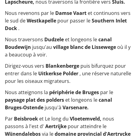
Lapscheure,
nous traversons la frontière vers
Sluis.
Nous revenons par le
Damse Vaart
et continuons vers
le sud de
Westkapelle
pour passer le
Southern Inlet
Dock
.
Nous traversons
Dudzele
et longeons le
canal
Boudewijn
jusqu'au
village blanc de Lissewege
où il y
a beaucoup à voir.
Dirigez-vous vers
Blankenberge
puis bifurquez pour
entrer dans le
Uitkerkse Polder
, une réserve naturelle
pour les oiseaux migrateurs.
Nous atteignons la
périphérie de Bruges
par le
paysage plat des polders
et longeons le
canal
Bruges-Ostende
jusqu'à
Varsenare.
Par
Beisbroek
et
Le long du
Vloetemveld,
nous
passons à l'est d'
Aertrijke
pour atteindre le
Wijnendalebos
via le
domaine provincial d'Aertrycke