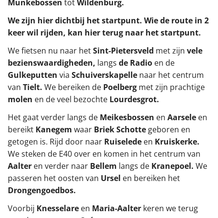
Munkebossen
tot
Wildenburg.
We zijn hier dichtbij het startpunt. Wie de route in 2
keer wil rijden, kan hier terug naar het startpunt.
We fietsen nu naar het
Sint-Pietersveld
met zijn
vele
bezienswaardigheden,
langs
de Radio
en de
Gulkeputten
via
Schuiverskapelle
naar het centrum
van
Tielt.
We bereiken de
Poelberg
met zijn prachtige
molen
en de veel bezochte
Lourdesgrot.
Het gaat verder langs de
Meikesbossen
en
Aarsele
en
bereikt
Kanegem
waar
Briek Schotte
geboren en
getogen is. Rijd door naar
Ruiselede
en
Kruiskerke.
We steken de E40 over en komen in het centrum van
Aalter
en verder naar
Bellem
langs de
Kranepoel.
We
passeren het oosten van
Ursel
en bereiken het
Drongengoedbos.
Voorbij
Knesselare
en
Maria-Aalter
keren we terug