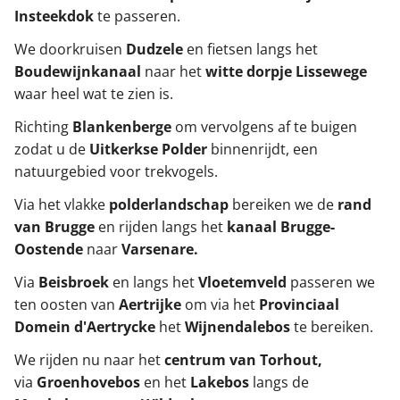
Insteekdok
te passeren.
We doorkruisen
Dudzele
en fietsen langs het
Boudewijnkanaal
naar het
witte dorpje Lissewege
waar heel wat te zien is.
Richting
Blankenberge
om vervolgens af te buigen
zodat u de
Uitkerkse Polder
binnenrijdt, een
natuurgebied voor trekvogels.
Via het vlakke
polderlandschap
bereiken we de
rand
van Brugge
en rijden langs het
kanaal Brugge-
Oostende
naar
Varsenare.
Via
Beisbroek
en
langs het
Vloetemveld
passeren we
ten oosten van
Aertrijke
om via het
Provinciaal
Domein d'Aertrycke
het
Wijnendalebos
te bereiken.
We rijden nu naar het
centrum van Torhout,
via
Groenhovebos
en het
Lakebos
langs de