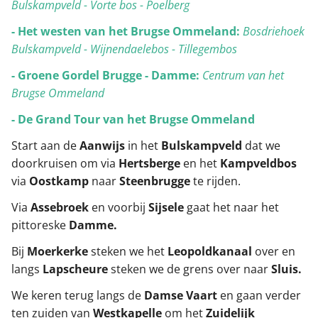
Bulskampveld - Vorte bos - Poelberg
- Het westen van het Brugse Ommeland:
Bosdriehoek
Bulskampveld - Wijnendaelebos - Tillegembos
- Groene Gordel Brugge - Damme:
Centrum van het
Brugse Ommeland
- De Grand Tour van het Brugse Ommeland
Start aan de
Aanwijs
in het
Bulskampveld
dat we
doorkruisen om via
Hertsberge
en het
Kampveldbos
via
Oostkamp
naar
Steenbrugge
te rijden.
Via
Assebroek
en voorbij
Sijsele
gaat het naar het
pittoreske
Damme.
Bij
Moerkerke
steken we het
Leopoldkanaal
over en
langs
Lapscheure
steken we de grens over naar
Sluis.
We keren terug langs de
Damse Vaart
en gaan verder
ten zuiden van
Westkapelle
om het
Zuidelijk