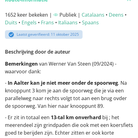
1652 keer bekeken |
Publiek |
Catalaans
•
Deens
•
Duits
•
Engels
•
Frans
•
Italiaans
•
Spaans
Laatst geverifieerd: 11 oktober 2025
Beschrijving door de auteur
Bemerkingen
van Werner Van Steen (09/2024) -
waarvoor dank:
-
In Aalter kan je niet meer onder de spoorweg
. Na
knooppunt 3 kom je aan de spoorweg die je via een
parallelweg naar rechts volgt tot aan een brug ovder
de spoorweg. Van hier naar knooppunt 89.
- Er zit in totaal een
13-tal km onverhard
bij ; het
meerendeel zijn grindpaden die ook met een koersfiets
goed te berijden zijn. Echter zitten er ook korte