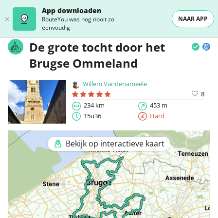
App downloaden
NAAR APP
RouteYou was nog nooit zo
eenvoudig
De grote tocht door het
Brugse Ommeland
Willem Vandenameele
8
234 km
453 m
15u36
Hard
Bekijk op interactieve kaart