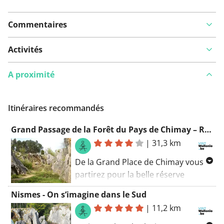
Commentaires
Activités
A proximité
Itinéraires recommandés
Grand Passage de la Forêt du Pays de Chimay – Route Chimay - Nismes
|
31,3 km
De la Grand Place de Chimay vous
partirez pour la belle réserve
naturelle du lac de Virelles et pour
Nismes - On s’imagine dans le Sud
Lompret, qui figure sur la liste des
|
11,2 km
Plus Beaux Villages de Wallonie. À