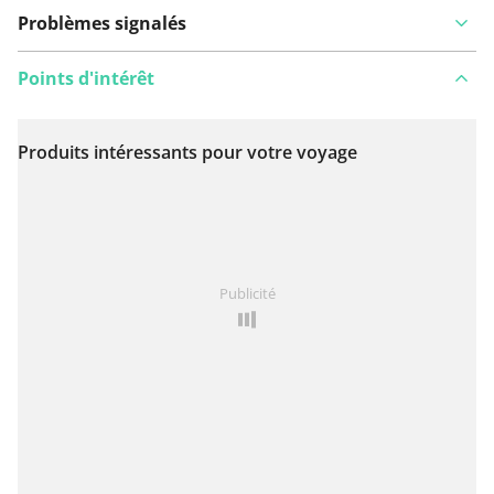
Problèmes signalés
Points d'intérêt
Produits intéressants pour votre voyage
Voir sur la carte
Vous avez remarqué quelque chose sur cet itinéraire ?
Publicité
Ajouter rapport