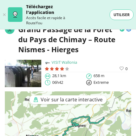
Téléchargez
l'application
UTILISER
Accès facile et rapide à
RouteYou
Grand Passage de la Forêt
du Pays de Chimay – Route
Nismes - Hierges
VISIT Wallonia
0
28,1 km
658 m
06h42
Extreme
Voir sur la carte interactive