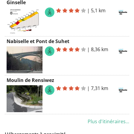
Ginselle
|
5,1 km
Nabiselle et Pont de Suhet
|
8,36 km
Moulin de Rensiwez
|
7,31 km
Plus d'itinéraires...