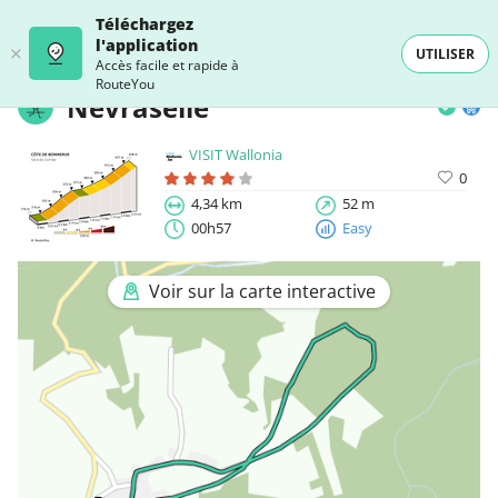
Téléchargez
l'application
UTILISER
Accès facile et rapide à
RouteYou
Nevraselle
VISIT Wallonia
0
4,34 km
52 m
00h57
Easy
Voir sur la carte interactive