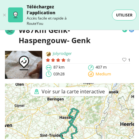
Téléchargez
l'application
UTILISER
Accès facile et rapide à
RouteYou
W87km Genk-
Haspengouw- Genk
Jolyrodger
1
87 km
407 m
03h28
Medium
Voir sur la carte interactive