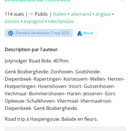
114 vues |
Public |
Italien
•
allemand
•
anglais
•
danois
•
espagnol
•
néerlandais
Dernière vérification: 7 mai 2025
Azure
Description par l'auteur
Jolyrodger Road Ride. 407hm.
Genk Boxbergheide- Zonhoven- Godsheide-
Diepenbeek- Rapertingen- Kortessem- Wellen- Herten-
Hoepertingen- Hoenshoven- Voort- Gutsenhoven-
Vechmaal- Bommershoven- Haren- Jesseren- Gors
Opleeuw- Schalkhoven- Vliermaal- Vliermaalroot-
Diepenbeek- Genk Boxbergheide.
Road trip à Haspengouw. Balade en fleurs.