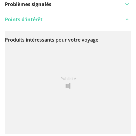
Problèmes signalés
Points d'intérêt
Produits intéressants pour votre voyage
Voir sur la carte
Vous avez remarqué quelque chose sur cet itinéraire ?
Publicité
Ajouter rapport