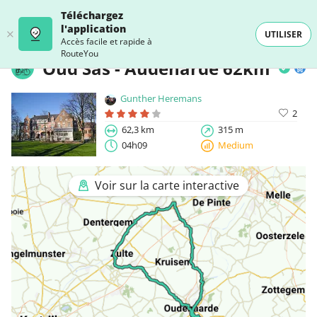
Téléchargez
l'application
UTILISER
Accès facile et rapide à
RouteYou
Oud Sas - Audenarde 62km
Gunther Heremans
2
62,3 km
315 m
04h09
Medium
Voir sur la carte interactive