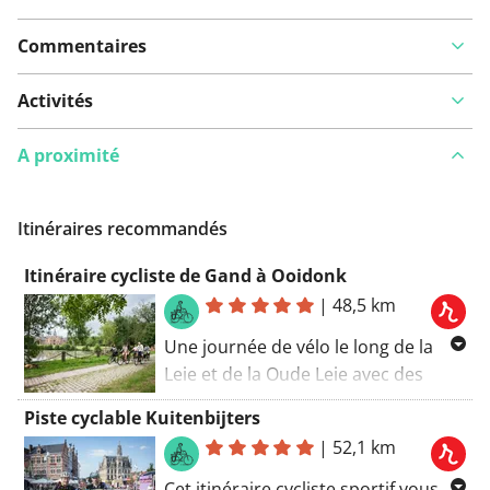
Commentaires
Activités
A proximité
Itinéraires recommandés
Itinéraire cycliste de Gand à Ooidonk
|
48,5 km
Une journée de vélo le long de la
Leie et de la Oude Leie avec des
arrêts à Afsnee, Sint-Martens-Latem,
Piste cyclable Kuitenbijters
Kasteel Ooidonk et Astene. Cet
|
52,1 km
itinéraire cycliste accompagne un
reportage de Routen Magazine
Cet itinéraire cycliste sportif vous