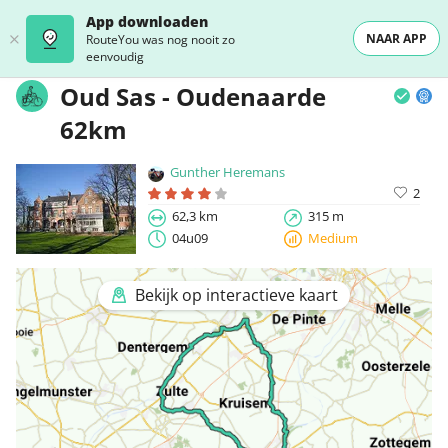
App downloaden
NAAR APP
RouteYou was nog nooit zo
eenvoudig
Oud Sas - Oudenaarde
62km
Gunther Heremans
2
62,3 km
315 m
04u09
Medium
Bekijk op interactieve kaart