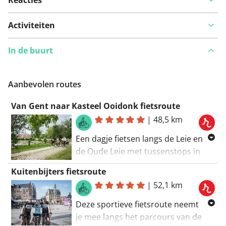
Activiteiten
In de buurt
Aanbevolen routes
Van Gent naar Kasteel Ooidonk fietsroute
|
48,5 km
Een dagje fietsen langs de Leie en
de Oude Leie met tussenstops in
Afsnee, Sint-Martens-Latem, Kasteel
Kuitenbijters fietsroute
Ooidonk en Astene. Deze fietsroute
|
52,1 km
hoort bij een reportage uit Routen
Magazine 2024.
Deze sportieve fietsroute neemt
je mee langs het parcours van de