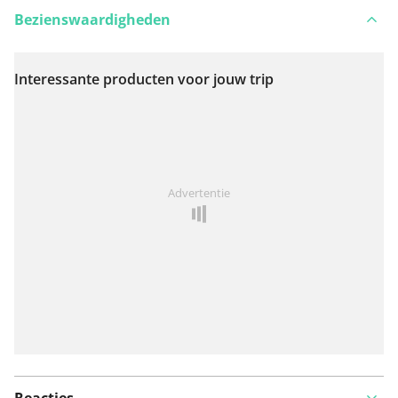
Bezienswaardigheden
Interessante producten voor jouw trip
Bekijk op kaart
Iets opgevallen op deze route?
Probleem toevoegen
Advertentie
Reacties