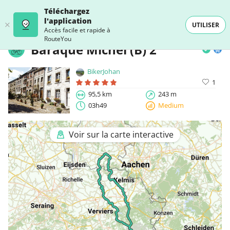
Téléchargez
l'application
UTILISER
Accès facile et rapide à
RouteYou
Baraque Michel (B) 2
BikerJohan
1
95,5 km
243 m
03h49
Medium
Voir sur la carte interactive