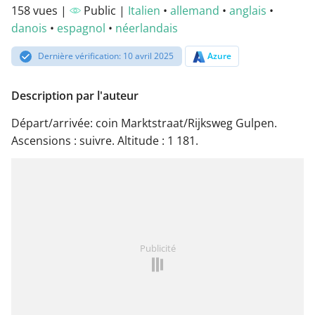
158 vues |
Public |
Italien
•
allemand
•
anglais
•
danois
•
espagnol
•
néerlandais
Dernière vérification: 10 avril 2025
Azure
Description par l'auteur
Départ/arrivée: coin Marktstraat/Rijksweg Gulpen.
Ascensions : suivre. Altitude : 1 181.
Publicité