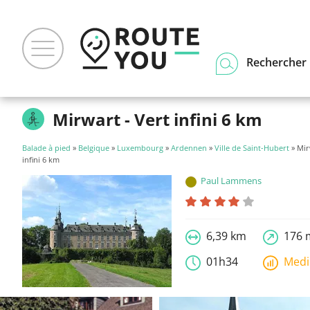
Rechercher u
Mirwart - Vert infini 6 km
Balade à pied
»
Belgique
»
Luxembourg
»
Ardennen
»
Ville de Saint-Hubert
» Mir
infini 6 km
Paul Lammens
6,39 km
176 
01h34
Med