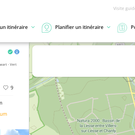
Visite gui
n itinéraire
Planifier un itinéraire
P
wart - Vert
9
m
ium