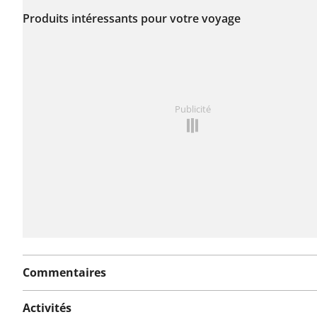
encore été signalé sur
Produits intéressants pour votre voyage
cet itinéraire.
Vous avez remarqué quelque chose sur cet itinéraire ?
Publicité
rapport
Commentaires
Activités