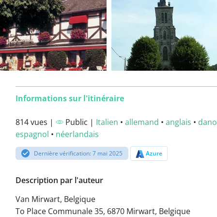
Informations sur l'itinéraire
814 vues |
Public |
Italien
•
allemand
•
anglais
•
dano
espagnol
•
néerlandais
Dernière vérification: 7 mai 2025
Azure
Description par l'auteur
Van Mirwart, Belgique
To Place Communale 35, 6870 Mirwart, Belgique