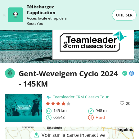
Téléchargez
l'application
UTILISER
Accès facile et rapide à
RouteYou
Gent-Wevelgem Cyclo 2024
- 145KM
Teamleader CRM Classics Tour
20
145 km
948 m
05h48
Hard
Voir sur la carte interactive