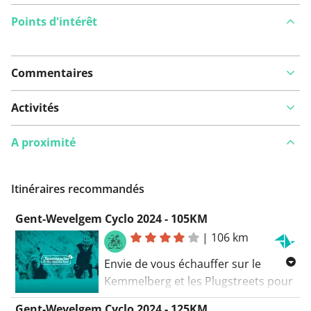
Points d'intérêt
Commentaires
Voir sur la carte
Activités
A proximité
Vous avez remarqué quelque chose sur cet itinéraire ?
Ajouter rapport
Itinéraires recommandés
Gent-Wevelgem Cyclo 2024 - 105KM
|
106 km
Envie de vous échauffer sur le
Kemmelberg et les Plugstreets pour
les pros lors de la Gent-Wevelgem
Gent-Wevelgem Cyclo 2024 - 125KM