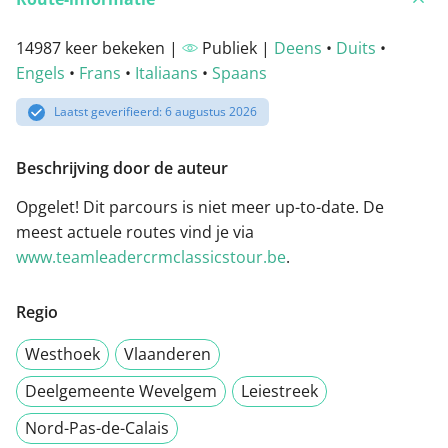
14987 keer bekeken |
Publiek |
Deens
•
Duits
•
Engels
•
Frans
•
Italiaans
•
Spaans
Laatst geverifieerd: 6 augustus 2026
Beschrijving door de auteur
Opgelet! Dit parcours is niet meer up-to-date. De
meest actuele routes vind je via
www.teamleadercrmclassicstour.be
.
Regio
Westhoek
Vlaanderen
Deelgemeente Wevelgem
Leiestreek
Nord-Pas-de-Calais