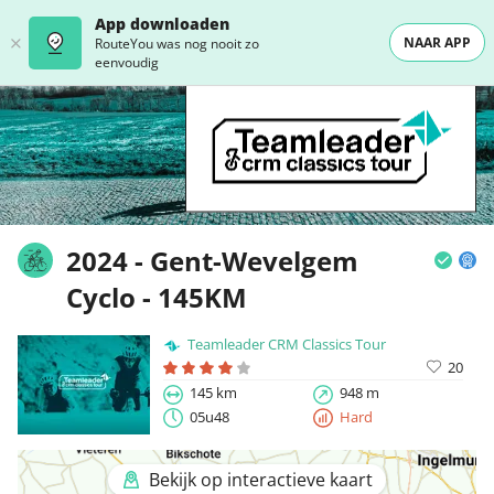
App downloaden
NAAR APP
RouteYou was nog nooit zo
eenvoudig
2024 - Gent-Wevelgem
Cyclo - 145KM
Teamleader CRM Classics Tour
20
145 km
948 m
05u48
Hard
Bekijk op interactieve kaart