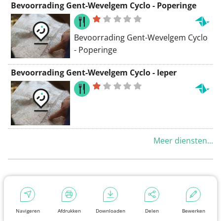
Bevoorrading Gent-Wevelgem Cyclo - Poperinge
omgeving. Met de wagen zijn
omliggende steden zoals Lille, Gent
en Antwerpen goed bereikbaar.
Bevoorrading Gent-Wevelgem Cyclo
- Poperinge
Bevoorrading Gent-Wevelgem Cyclo - Ieper
Meer diensten...
Navigeren
Afdrukken
Downloaden
Delen
Bewerken