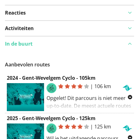
Reacties
Bekijk op kaart
Activiteiten
In de buurt
Iets opgevallen op deze route?
Probleem toevoegen
Aanbevolen routes
2024 - Gent-Wevelgem Cyclo - 105km
|
106 km
Opgelet! Dit parcours is niet meer
up-to-date. De meest actuele routes
vind je via
2025 - Gent-Wevelgem Cyclo - 125km
www.teamleadercrmclassicstour.be
.
|
125 km
Wil je het uitdagende parcours