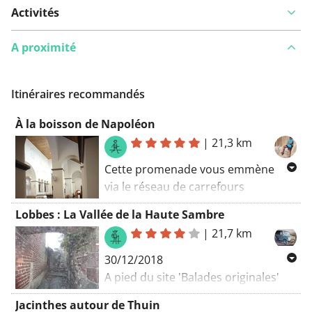
Activités
A proximité
Itinéraires recommandés
À la boisson de Napoléon
|
21,3 km
Cette promenade vous emmène
via le réseau de carrefours
piétonniers virtuels jusqu’à l’endroit
Lobbes : La Vallée de la Haute Sambre
où l’on fabrique encore aujourd’hui
|
21,7 km
la boisson de Napoléon : Manadarin
Napoléon. Et ce n’est pas seulement
30/12/2018
un nom marketing boiteux.
A pied du site 'Balades originales'
Il traverse des prairies et des
Mais ce n’est certainement pas le
Jacinthes autour de Thuin
champs, des sentiers qui peuvent