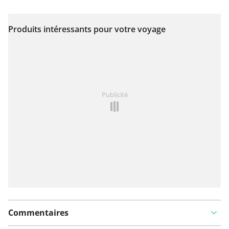
Produits intéressants pour votre voyage
Voir sur la carte
Vous avez remarqué quelque chose sur cet itinéraire ?
Publicité
Ajouter rapport
Commentaires