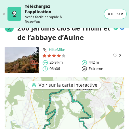
Téléchargez
l'application
UTILISER
Accès facile et rapide à
RouteYou
200 jardins clos de Thuin et
de l’abbaye d’Aulne
HikeMike
2
26,9 km
442 m
06h06
Extreme
Voir sur la carte interactive