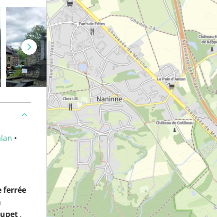
alan
•
 ferrée
a
rupet
,