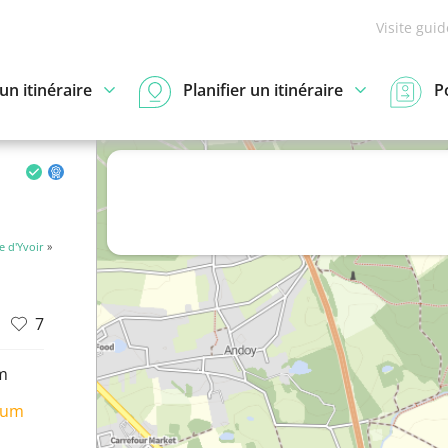
Visite gui
n itinéraire
Planifier un itinéraire
P
 d'Yvoir
»
7
m
ium