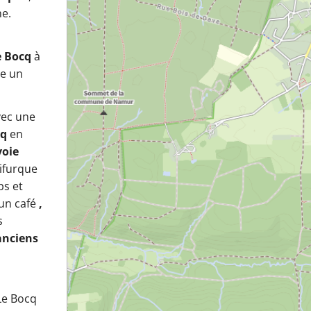
ne.
e Bocq
à
re un
ec une
cq
en
voie
bifurque
ps et
'un café
,
s
anciens
 Le Bocq