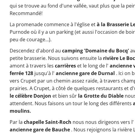
qui se trouve au fond d'une vallée, vaut plus que la pei
Recommandé!
La promenade commence à l'église et
à la Brasserie L
Purnode où il y a un parking (et aussi l'occasion de boi
peu de courage...).
Descendez d'abord au
camping 'Domaine du Bocq'
av
petite brasserie. Nous suivons ensuite la
rivière Le Bo
amont à travers les
carrières
et le long de l'
ancienne 
ferrée 128
jusqu'à l'
ancienne gare de Durnal
. Ici on 
vers Crupet par un chemin assez raide, à travers cham
prairies. A Crupet, à côté de quelques restaurants et d
le célèbre Donjon
et bien sûr
la Grotte du Diable
nou
attendent. Nous faisons un tour le long des différents
moulins.
Par la
chapelle Saint-Roch
nous nous dirigeons vers l'
ancienne gare de Bauche
. Nous rejoignons la rivière