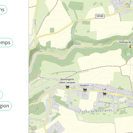
ns
emps
e
igion