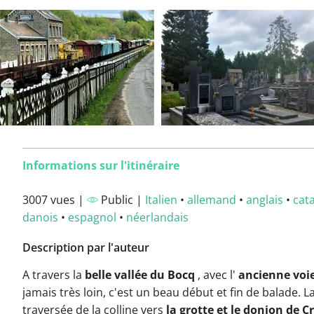
Informations sur l'itinéraire
3007 vues |
Public |
Italien
•
allemand
•
anglais
•
cat
danois
•
espagnol
•
néerlandais
Description par l'auteur
A travers la
belle vallée du Bocq
, avec l'
ancienne voie
jamais très loin, c'est un beau début et fin de balade. L
traversée de la colline vers
la grotte et le donjon de C