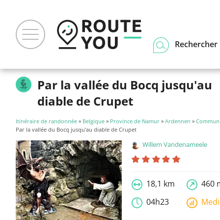
Rechercher u
Par la vallée du Bocq jusqu'au
diable de Crupet
Itinéraire de randonnée
»
Belgique
»
Province de Namur
»
Ardennen
»
Commune
Par la vallée du Bocq jusqu'au diable de Crupet
Willem Vandenameele
18,1 km
460 
04h23
Med