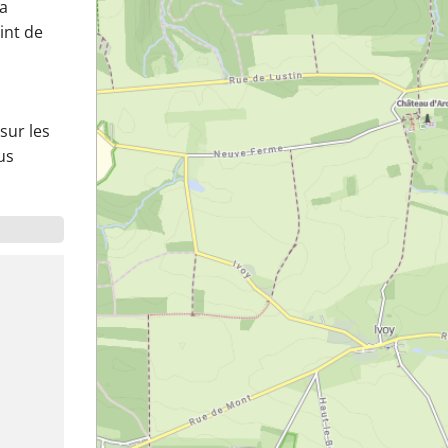
la
int de
sur les
us