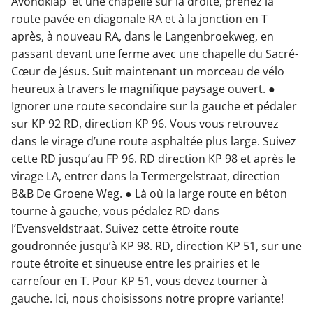
Avondklap' et une chapelle sur la droite, prenez la
route pavée en diagonale RA et à la jonction en T
après, à nouveau RA, dans le Langenbroekweg, en
passant devant une ferme avec une chapelle du Sacré-
Cœur de Jésus. Suit maintenant un morceau de vélo
heureux à travers le magnifique paysage ouvert. ●
Ignorer une route secondaire sur la gauche et pédaler
sur KP 92 RD, direction KP 96. Vous vous retrouvez
dans le virage d’une route asphaltée plus large. Suivez
cette RD jusqu’au FP 96. RD direction KP 98 et après le
virage LA, entrer dans la Termergelstraat, direction
B&B De Groene Weg. ● Là où la large route en béton
tourne à gauche, vous pédalez RD dans
l’Evensveldstraat. Suivez cette étroite route
goudronnée jusqu’à KP 98. RD, direction KP 51, sur une
route étroite et sinueuse entre les prairies et le
carrefour en T. Pour KP 51, vous devez tourner à
gauche. Ici, nous choisissons notre propre variante!