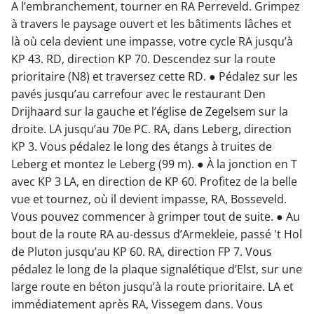
A l’embranchement, tourner en RA Perreveld. Grimpez
à travers le paysage ouvert et les bâtiments lâches et
là où cela devient une impasse, votre cycle RA jusqu’à
KP 43. RD, direction KP 70. Descendez sur la route
prioritaire (N8) et traversez cette RD. ● Pédalez sur les
pavés jusqu’au carrefour avec le restaurant Den
Drijhaard sur la gauche et l’église de Zegelsem sur la
droite. LA jusqu’au 70e PC. RA, dans Leberg, direction
KP 3. Vous pédalez le long des étangs à truites de
Leberg et montez le Leberg (99 m). ● À la jonction en T
avec KP 3 LA, en direction de KP 60. Profitez de la belle
vue et tournez, où il devient impasse, RA, Bosseveld.
Vous pouvez commencer à grimper tout de suite. ● Au
bout de la route RA au-dessus d’Armekleie, passé 't Hol
de Pluton jusqu’au KP 60. RA, direction FP 7. Vous
pédalez le long de la plaque signalétique d’Elst, sur une
large route en béton jusqu’à la route prioritaire. LA et
immédiatement après RA, Vissegem dans. Vous