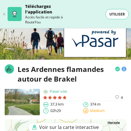
Téléchargez
l'application
UTILISER
Accès facile et rapide à
RouteYou
Les Ardennes flamandes
autour de Brakel
Pasar vzw
4
37,3 km
374 m
02h29
Medium
Voir sur la carte interactive