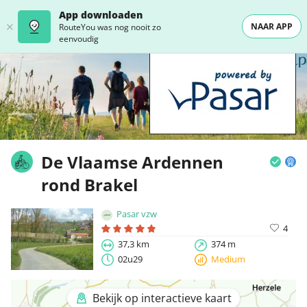
App downloaden
NAAR APP
RouteYou was nog nooit zo
eenvoudig
De Vlaamse Ardennen
rond Brakel
Pasar vzw
4
37,3 km
374 m
02u29
Medium
Bekijk op interactieve kaart