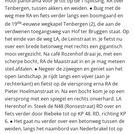
mooi panorama voor je tot op de T-splitsing. RA over
Tenbergen, tussen akkers en weiden. ● Buig met de
weg mee RA en fiets verder langs een boomgaard en
de
de 19
-eeuwse wegkapel Tenbergen (2), die aan de
verdwenen toegangsweg van Hof ter Bruggen staat. Op
het einde van de weg LA, de Leinstraat in. Je fietst nu
over een brede betonweg met rechts een gigantisch
mooi vergezicht. Na café Rozenhof draai je, met een
scherpe bocht, RA de Maaistraat in en je mag meteen
steil afdalen. ● Negeer de zijwegen en geniet van het
open landschap. Je rijdt langs een vijver (aan je
rechterkant) en fietst op de viersprong erna RA de
Pieter Hoelmanstraat in. Na een bocht kom je op een
viersprong met een spiegel en rechts onverhard. LA
Herenhof in. Steek de N48 (Ronsestraat) RD over en
fiets verder door Riebeke tot op KP 48. RD, richting KP
6. ● Het gaat nu verder over een betonweg tussen de
weiden, langs het naambord van Nederbrakel tot op