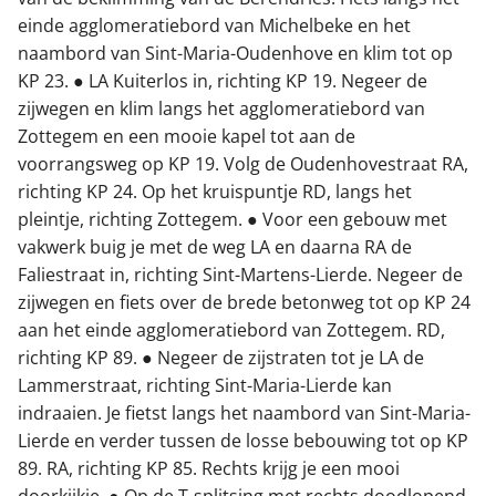
einde agglomeratiebord van Michelbeke en het
naambord van Sint-Maria-Oudenhove en klim tot op
KP 23. ● LA Kuiterlos in, richting KP 19. Negeer de
zijwegen en klim langs het agglomeratiebord van
Zottegem en een mooie kapel tot aan de
voorrangsweg op KP 19. Volg de Oudenhovestraat RA,
richting KP 24. Op het kruispuntje RD, langs het
pleintje, richting Zottegem. ● Voor een gebouw met
vakwerk buig je met de weg LA en daarna RA de
Faliestraat in, richting Sint-Martens-Lierde. Negeer de
zijwegen en fiets over de brede betonweg tot op KP 24
aan het einde agglomeratiebord van Zottegem. RD,
richting KP 89. ● Negeer de zijstraten tot je LA de
Lammerstraat, richting Sint-Maria-Lierde kan
indraaien. Je fietst langs het naambord van Sint-Maria-
Lierde en verder tussen de losse bebouwing tot op KP
89. RA, richting KP 85. Rechts krijg je een mooi
doorkijkje. ● Op de T-splitsing met rechts doodlopend