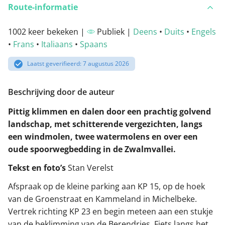
Route-informatie
1002 keer bekeken |
Publiek |
Deens
•
Duits
•
Engels
•
Frans
•
Italiaans
•
Spaans
Laatst geverifieerd: 7 augustus 2026
Beschrijving door de auteur
Pittig klimmen en dalen door een prachtig golvend
landschap, met schitterende vergezichten, langs
een windmolen, twee watermolens en over een
oude spoorwegbedding in de Zwalmvallei.
Tekst en foto’s
Stan Verelst
Afspraak op de kleine parking aan KP 15, op de hoek
van de Groenstraat en Kammeland in Michelbeke.
Vertrek richting KP 23 en begin meteen aan een stukje
van de beklimming van de Berendries. Fiets langs het