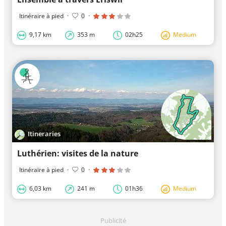
Itinéraire à pied
·
0
·
9,17 km
353 m
02h25
Medium
Itineraries
Luthérien: visites de la nature
Itinéraire à pied
·
0
·
6,03 km
241 m
01h36
Medium
Publicité