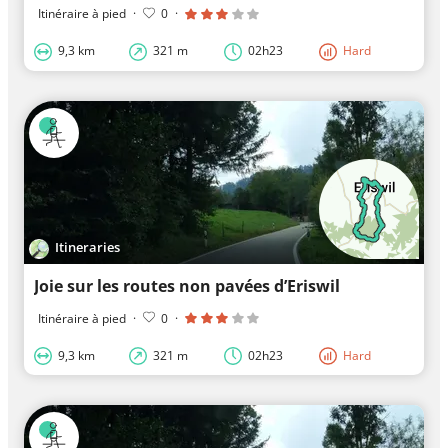
Itinéraire à pied
·
0
·
9,3 km
321 m
02h23
Hard
Itineraries
Joie sur les routes non pavées d’Eriswil
Itinéraire à pied
·
0
·
9,3 km
321 m
02h23
Hard