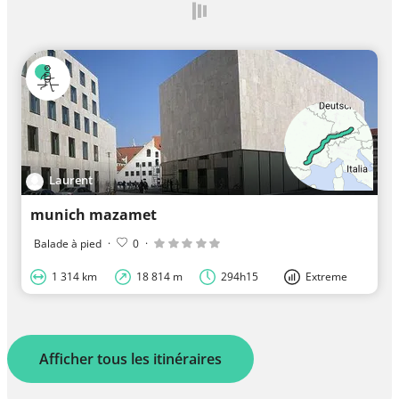
Laurent
munich mazamet
Balade à pied
·
0
·
1 314 km
18 814 m
294h15
Extreme
Afficher tous les itinéraires