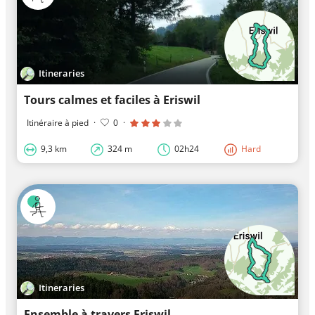
Itineraries
Tours calmes et faciles à Eriswil
Itinéraire à pied
·
0
·
9,3 km
324 m
02h24
Hard
Itineraries
Ensemble à travers Eriswil