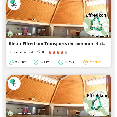
Itineraries
Illnau-Effretikon Transports en commun et circuits
Itinéraire à pied
·
0
·
9,29 km
121 m
02h03
Medium
Itineraries