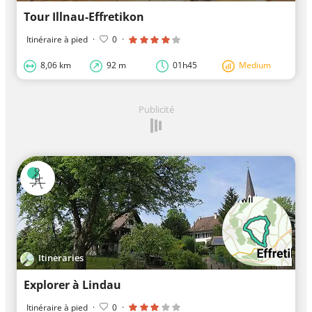
Tour Illnau-Effretikon
Itinéraire à pied
·
0
·
8,06 km
92 m
01h45
Medium
Publicité
Itineraries
Explorer à Lindau
Itinéraire à pied
·
0
·