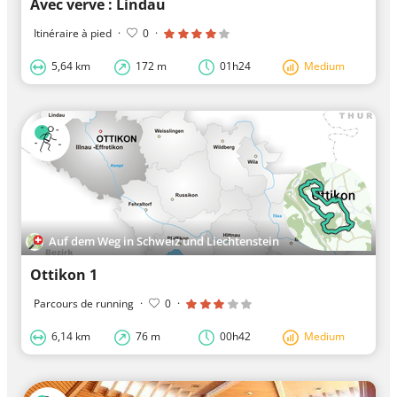
Avec verve : Lindau
Itinéraire à pied
·
0
·
5,64 km
172 m
01h24
Medium
Auf dem Weg in Schweiz und Liechtenstein
Ottikon 1
Parcours de running
·
0
·
6,14 km
76 m
00h42
Medium