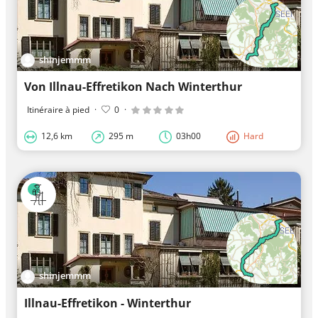
shinjemmm
Von Illnau-Effretikon Nach Winterthur
Itinéraire à pied
·
0
·
12,6 km
295 m
03h00
Hard
shinjemmm
Illnau-Effretikon - Winterthur