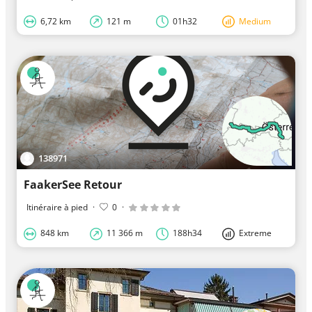
6,72 km
121 m
01h32
Medium
138971
FaakerSee Retour
Itinéraire à pied
·
0
·
848 km
11 366 m
188h34
Extreme