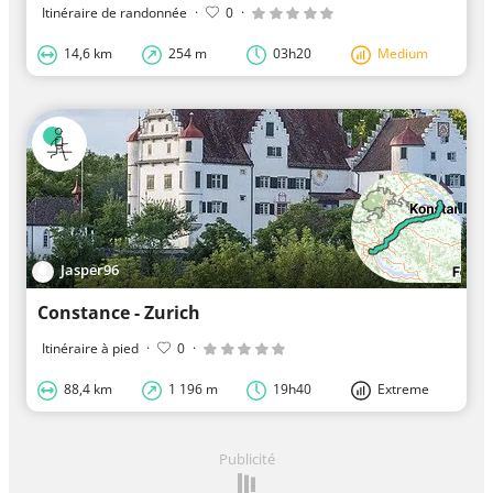
Itinéraire de randonnée
·
0
·
14,6 km
254 m
03h20
Medium
Jasper96
Constance - Zurich
Itinéraire à pied
·
0
·
88,4 km
1 196 m
19h40
Extreme
Publicité