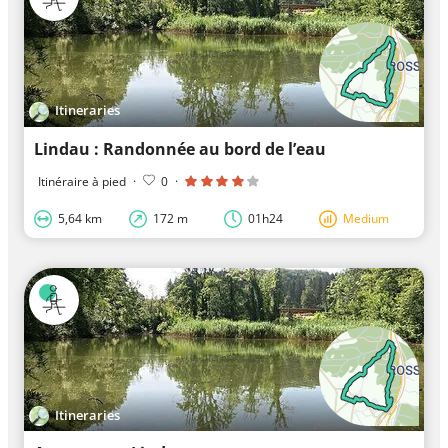
Itineraries
Lindau : Randonnée au bord de l’eau
Itinéraire à pied
·
0
·
5,64 km
172 m
01h24
Medium
Itineraries