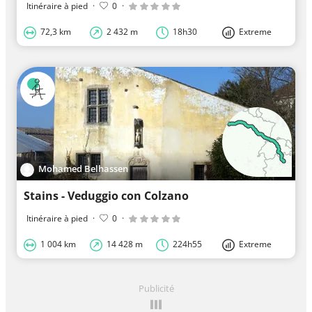
Itinéraire à pied
·
0
·
72,3 km
2 432 m
18h30
Extreme
Mohamed Belhassen
Stains - Veduggio con Colzano
Itinéraire à pied
·
0
·
1 004 km
14 428 m
224h55
Extreme
Publicité