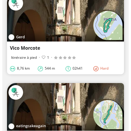
Gerd
Vico Morcote
Itinéraire à pied
·
1
·
8,76 km
544 m
02h41
Hard
eatingcakeagain