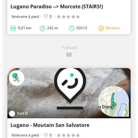
Lugano Paradiso --> Morcote (STAIRS!)
Itinéraire à pied
·
0
·
9,01 km
242 m
02h12
Medium
Publicité
Xav D
Lugano - Moutain San Salvatore
Itinéraire à pied
·
0
·