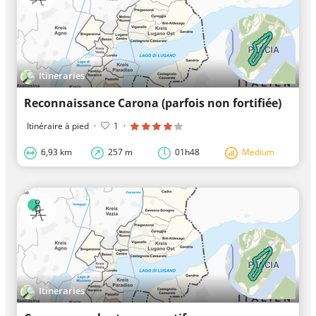
Itineraries
Reconnaissance Carona (parfois non fortifiée)
Itinéraire à pied
·
1
·
6,93 km
257 m
01h48
Medium
Itineraries