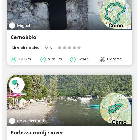
Miguel
Cernobbio
Itinéraire à pied
·
0
·
120 km
5 283 m
32h43
Extreme
de wielertoerist
Porlezza rondje meer