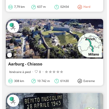
7,79 km
637 m
02h54
Hard
Sedalf
Aarburg - Chiasso
Itinéraire à pied
·
0
·
308 km
10 742 m
61h30
Extreme