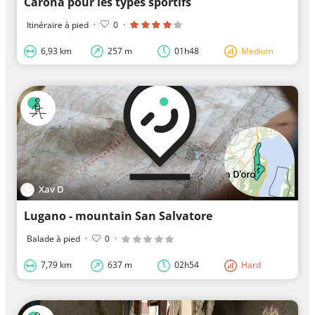
Carona pour les types sportifs
Itinéraire à pied
·
0
·
6,93 km
257 m
01h48
Medium
Xav D
Lugano - mountain San Salvatore
Balade à pied
·
0
·
7,79 km
637 m
02h54
Hard