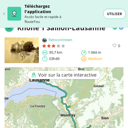
Téléchargez
l'application
UTILISER
Accès facile et rapide à
RouteYou
Rhône 1 Saillon-Lausanne
fietscontreien
0
95,7 km
1 064 m
03h49
Medium
Voir sur la carte interactive