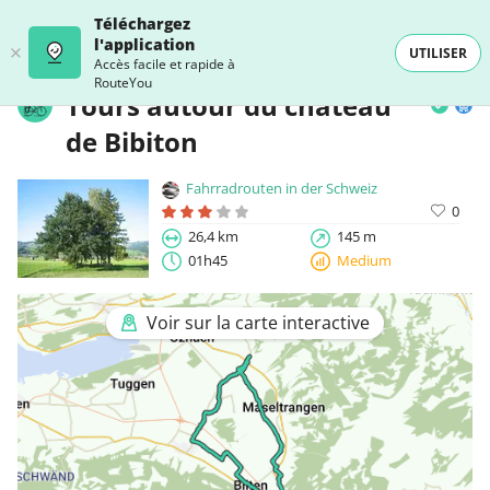
Téléchargez
l'application
UTILISER
Accès facile et rapide à
RouteYou
Tours autour du château
de Bibiton
Fahrradrouten in der Schweiz
0
26,4 km
145 m
01h45
Medium
Voir sur la carte interactive