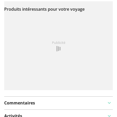
Produits intéressants pour votre voyage
Voir sur la carte
Vous avez remarqué quelque chose sur cet itinéraire ?
Publicité
Ajouter rapport
Commentaires
Activités