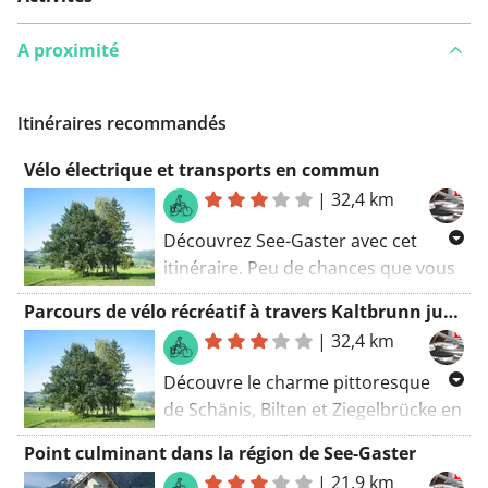
A proximité
Itinéraires recommandés
Vélo électrique et transports en commun
|
32,4 km
Découvrez See-Gaster avec cet
itinéraire. Peu de chances que vous
voyiez beaucoup de voitures le long
Parcours de vélo récréatif à travers Kaltbrunn jusquà Schänis
de cette route. Grâce à la gare (gare
|
32,4 km
de Ziegelbrücke), cette piste cyclable
peut être combinée avec les
Découvre le charme pittoresque
transports en commun. Ils sont
de Schänis, Bilten et Ziegelbrücke en
verts ou pas ;-). Les cyclistes sportifs
faisant une balade à vélo récréative
Point culminant dans la région de See-Gaster
peuvent rapidement passer devant
à Kaltbrunn.
|
21,9 km
le monastère (Kloster Schänis), mais