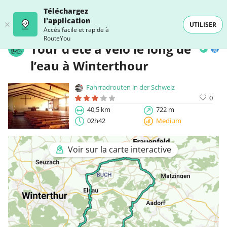
Téléchargez
l'application
UTILISER
Accès facile et rapide à
RouteYou
Tour d’été à vélo le long de
l’eau à Winterthour
Fahrradrouten in der Schweiz
0
40,5 km
722 m
02h42
Medium
Voir sur la carte interactive