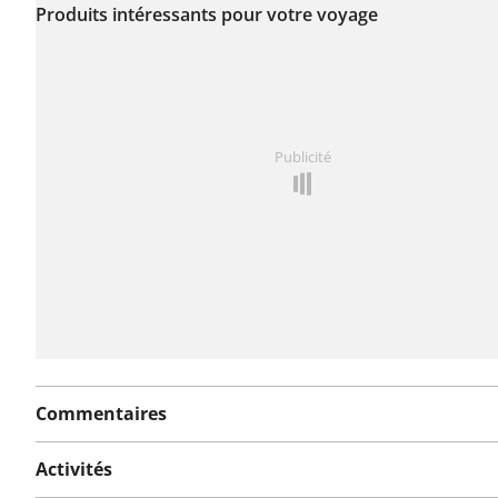
encore été signalé sur
Produits intéressants pour votre voyage
cet itinéraire.
Vous avez remarqué quelque chose sur cet itinéraire ?
Publicité
rapport
Commentaires
Activités