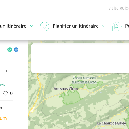
Visite gui
n itinéraire
Planifier un itinéraire
P
our de
weiz
0
m
ium