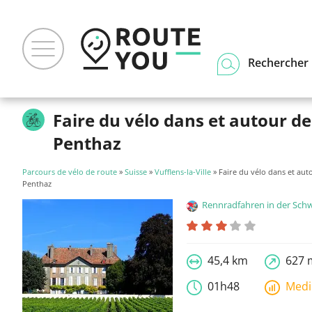
Rechercher u
Faire du vélo dans et autour de
Penthaz
Parcours de vélo de route
»
Suisse
»
Vufflens-la-Ville
» Faire du vélo dans et aut
Penthaz
Rennradfahren in der Sch
45,4 km
627 
01h48
Med