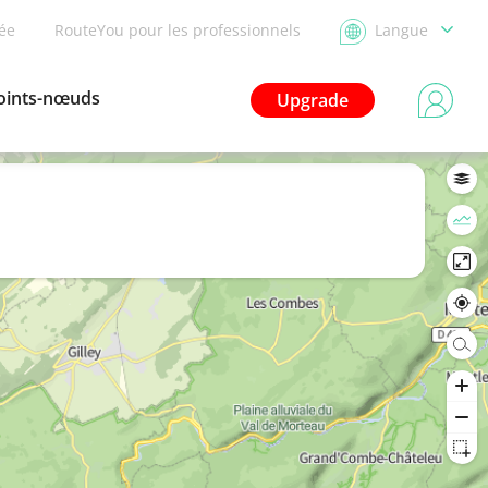
dée
RouteYou pour les professionnels
Langue
oints-nœuds
Upgrade