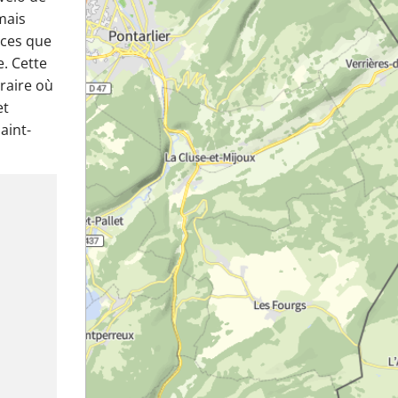
mais
nces que
e. Cette
éraire où
et
aint-