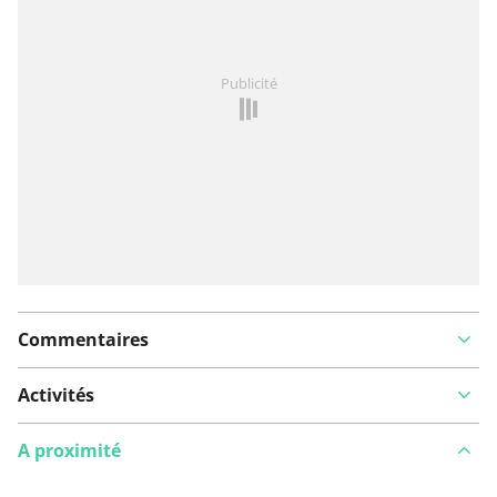
Vous avez remarqué quelque chose sur cet itinéraire ?
Publicité
Ajouter rapport
Commentaires
Activités
A proximité