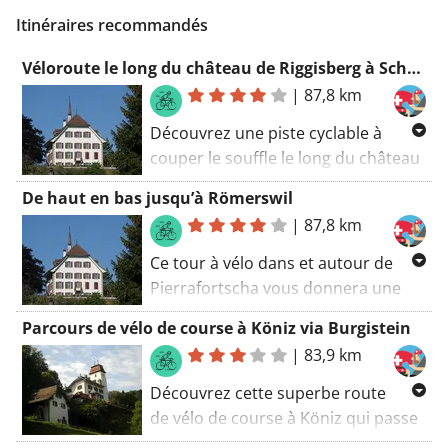
Itinéraires recommandés
Véloroute le long du château de Riggisberg à Schmitten FR.
|
87,8 km
Découvrez une piste cyclable à
couper le souffle le long du château
de Riggisberg. Profitez du paysage
De haut en bas jusqu’à Römerswil
pittoresque entre Pierrafortscha et
|
87,8 km
Tafers sur votre chemin. Découvrez
la beauté des environs et vivez un
Ce tour à vélo dans et autour de
voyage inoubliable. En chemin,
Pierrafortscha vous donnera une
visitez le château historique de
belle image de l’endroit et des
Parcours de vélo de course à Köniz via Burgistein
Riggisberg et découvrez son histoire
environs. Presque tout le parcours
|
83,9 km
fascinante.
est vallonné et légèrement vallonné
avec quelques pentes raides
Découvrez cette superbe route
fringantes. Avant de continuer,
de vélo de course à Köniz qui passe
assurez-vous de vous arrêter à
par Burgistein, Ueberstorf et