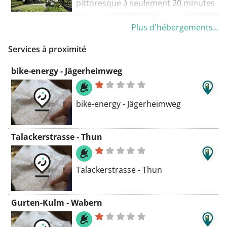
parking privé sur place.
pittoresque à seulement 20 minutes
en voiture de Berne, à l'entrée de la
Plus d'hébergements...
vallée d'Emmen, le Bio Garni
Möschberg vous propose des
Services à proximité
chambres calmes avec un balcon et
une vue sur les champs
bike-energy - Jägerheimweg
environnants.
bike-energy - Jägerheimweg
Talackerstrasse - Thun
Talackerstrasse - Thun
Gurten-Kulm - Wabern