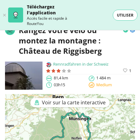
Téléchargez
l'application
UTILISER
Accès facile et rapide à
RouteYou
Rangez votre vélo ou
montez la montagne :
Château de Riggisberg
Rennradfahren in der Schweiz
1
81,4 km
1 484 m
03h15
Medium
Voir sur la carte interactive