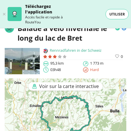
Téléchargez
l'application
UTILISER
Accès facile et rapide à
RouteYou
Balade à vélo hivernale le
long du lac de Bret
Rennradfahren in der Schweiz
0
95,3 km
1 773 m
03h48
Hard
Voir sur la carte interactive