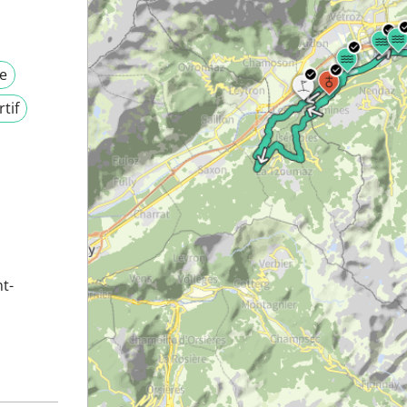
e
tif
t-