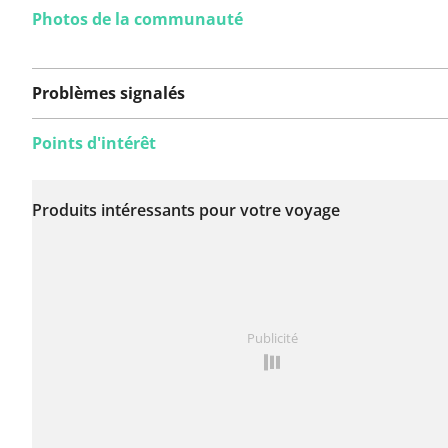
Photos de la communauté
Problèmes signalés
Points d'intérêt
Aucun problème n'a
encore été signalé sur
Produits intéressants pour votre voyage
cet itinéraire.
Vous avez remarqué quelque chose sur cet itinéraire ?
Publicité
rapport