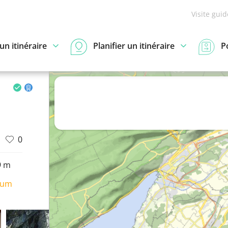
Visite gui
n itinéraire
Planifier un itinéraire
P
0
9 m
ium