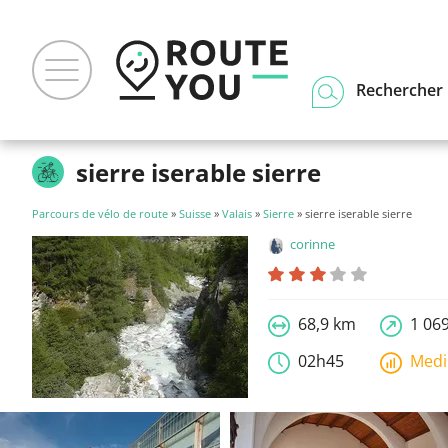
Rechercher u
sierre iserable sierre
Parcours de vélo de route
»
Suisse
»
Valais
»
Sierre
» sierre iserable sierre
corinne
68,9 km
1 06
02h45
Med