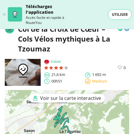
Téléchargez
l'application
UTILISER
Accès facile et rapide à
RouteYou
Col de la Croix de Cœur –
Cols Vélos mythiques à La
Tzoumaz
Valais
0
21,6 km
1 692 m
00h51
Medium
Voir sur la carte interactive