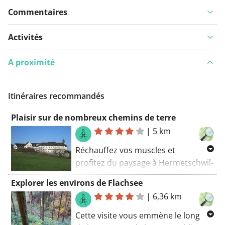
Commentaires
Activités
A proximité
Itinéraires recommandés
Plaisir sur de nombreux chemins de terre
|
5 km
Réchauffez vos muscles et
profitez du paysage à Hermetschwil-
Staffeln. Certaines parties de cet
Explorer les environs de Flachsee
itinéraire coïncident avec une piste
|
6,36 km
cyclable de longue distance.
Certaines parties de la piste ne sont
Cette visite vous emmène le long