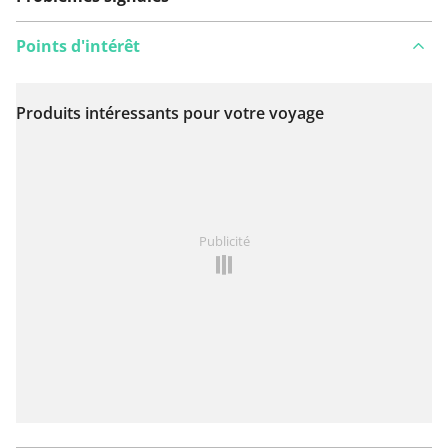
Points d'intérêt
Produits intéressants pour votre voyage
Voir sur la carte
Vous avez remarqué quelque chose sur cet itinéraire ?
Publicité
Ajouter rapport