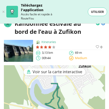
Téléchargez
l'application
UTILISER
Accès facile et rapide à
RouteYou
Randonnée estivale au
bord de l’eau à Zufikon
Itineraries
0
3,13 km
69 m
00h44
Medium
Voir sur la carte interactive