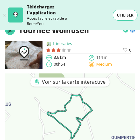
Téléchargez
l'application
UTILISER
Accès facile et rapide à
RouteYou
Tournée Wolhusen
Itineraries
0
3,6 km
114 m
00h54
Medium
Voir sur la carte interactive