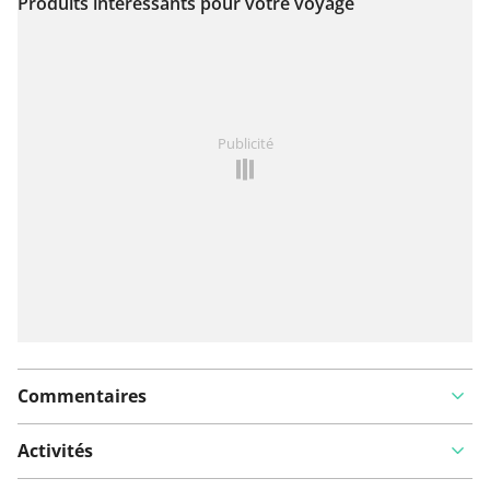
Produits intéressants pour votre voyage
Voir sur la carte
Vous avez remarqué quelque chose sur cet itinéraire ?
Publicité
Ajouter rapport
Commentaires
Activités