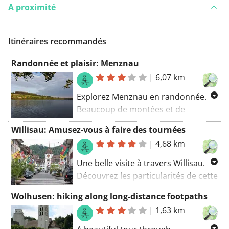
A proximité
Itinéraires recommandés
Randonnée et plaisir: Menznau
|
6,07 km
Explorez Menznau en randonnée.
Beaucoup de montées et de
descentes le long de cet itinéraire,
Willisau: Amusez-vous à faire des tournées
mais aussi quelques montées
|
4,68 km
raides. Cette visite coïncide avec un
sentier GR. L’itinéraire pédestre
Une belle visite à travers Willisau.
commence au parking.
Découvrez les particularités de cette
tour du château (Vogtenburg) lors
Wolhusen: hiking along long-distance footpaths
de cette randonnée. L’itinéraire
|
1,63 km
pédestre commence au parking. Un
bel itinéraire! Mon score : 9 (sur 10).