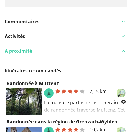
Commentaires
Activités
A proximité
Itinéraires recommandés
Randonnée à Muttenz
|
7,15 km
La majeure partie de cet itinéraire
de randonnée traverse Muttenz. Cet
itinéraire convient également à une
Randonnée dans la région de Grenzach-Wyhlen
poussette. Routes pavées le long de
|
10,2 km
cette route. L’itinéraire pédestre