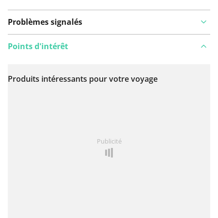
Problèmes signalés
Points d'intérêt
Produits intéressants pour votre voyage
Voir sur la carte
Vous avez remarqué quelque chose sur cet itinéraire ?
Publicité
Ajouter rapport