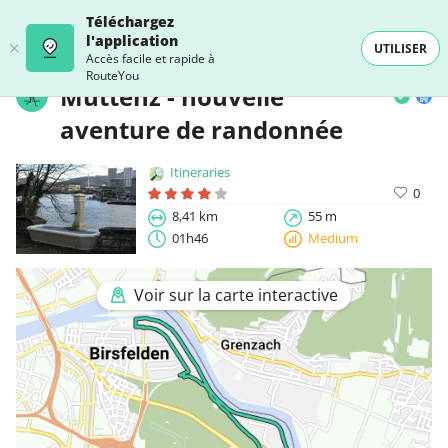
Téléchargez
l'application
UTILISER
Accès facile et rapide à
RouteYou
Muttenz - nouvelle
aventure de randonnée
Itineraries
0
8,41 km
55 m
01h46
Medium
Voir sur la carte interactive