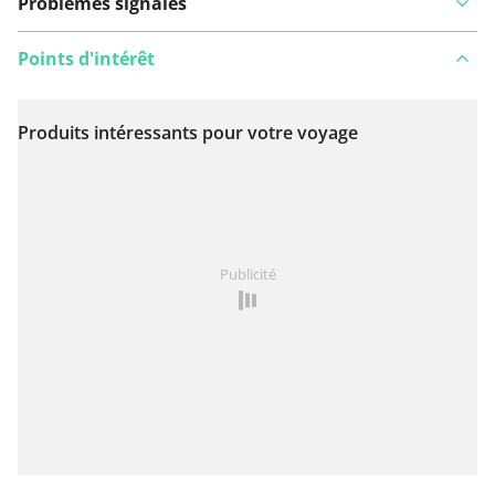
Problèmes signalés
Points d'intérêt
Produits intéressants pour votre voyage
Voir sur la carte
Vous avez remarqué quelque chose sur cet itinéraire ?
Publicité
Ajouter rapport