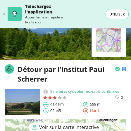
Téléchargez
l'application
UTILISER
Accès facile et rapide à
RouteYou
Détour par l’Institut Paul
Scherrer
Itinéraires cyclables récréatifs confirmés
0
41,4 km
599 m
02h45
Hard
Voir sur la carte interactive