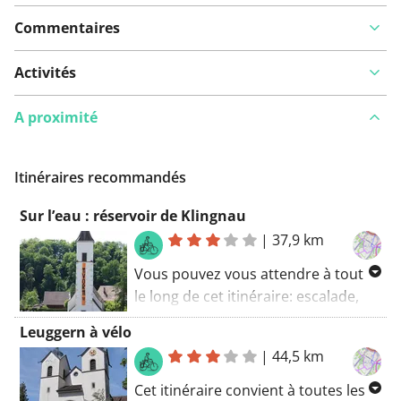
Commentaires
Activités
A proximité
Itinéraires recommandés
Sur l’eau : réservoir de Klingnau
|
37,9 km
Vous pouvez vous attendre à tout
le long de cet itinéraire: escalade,
descente et beaux endroits où
Leuggern à vélo
séjourner! Sûrement attraper une
|
44,5 km
impression de l’impressionnant
château le long de cette route
Cet itinéraire convient à toutes les