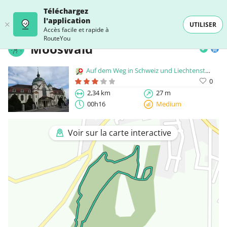
Téléchargez
l'application
UTILISER
Accès facile et rapide à
RouteYou
Mooswald
Auf dem Weg in Schweiz und Liechtenstein
0
2,34 km
27 m
00h16
Medium
Voir sur la carte interactive